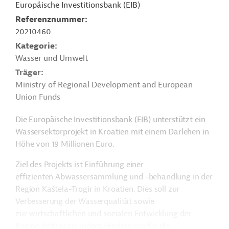
Europäische Investitionsbank (EIB)
Referenznummer
20210460
Kategorie
Wasser und Umwelt
Träger
Ministry of Regional Development and European
Union Funds
Die Europäische Investitionsbank (EIB) unterstützt ein
Wassersektorprojekt in Kroatien mit einem Darlehen in
Höhe von 19 Millionen Euro.
Ziel des Projekts ist Einführung einer
effizienten Abwassersammlung und -behandlung in der
Region Kaštela-Trogir in Kroatien. Dies soll zur
Verbesserung der Wasserqualität sowie
zur wirtschaftlichen und sozialen Entwicklung der
Region beitragen, indem Hindernisse für die