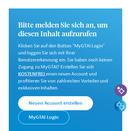
Entwicklung des Handels und des Fremdenverkehrs
abgebaut und zusätzliche Arbeitsplätze durch
wirtschaftliche Maßnahmen geschaffen werden.
Bitte melden Sie sich an, um
Weitere Informationen zu dem geplanten Projekt finden
diesen Inhalt aufzurufen
Sie auf der
Webseite der EIB
.
Klicken Sie auf den Button "MyGTAI Login"
Gesamtkosten:
und loggen Sie sich mit Ihrer
167 Millionen Euro (voraussichtlich)
Benutzererkennung ein. Sie haben noch keinen
Geberbeitrag:
Zugang zu MyGTAI? Erstellen Sie sich
19 Millionen Euro (voraussichtlich; Darlehen)
KOSTENFREI
einen neuen Account und
profitieren Sie von zahlreichen Vorteilen und
KI-Suc
Kontaktadressen
exklusiven Inhalten.
Feedbac
Neuen Account erstellen
Die EIB vertritt die
MyGTAI Login
wirtschaftlichen Interessen der EU
Europäische
durch Kreditvergabe an alle