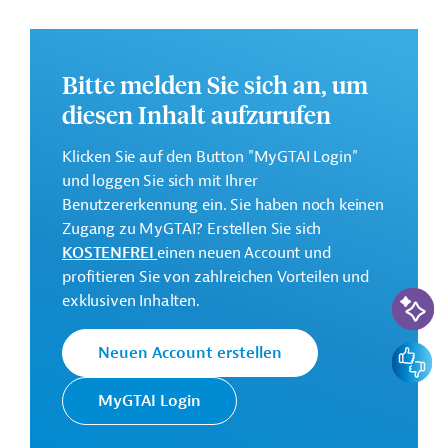
GTAI informiert über die
JICA
: Schwerpunkte,
Regularien und praktische Hinweise zur
Geschäftsanbahnung.
Bitte melden Sie sich an, um
diesen Inhalt aufzurufen
Kontaktadressen
Klicken Sie auf den Button "MyGTAI Login"
und loggen Sie sich mit Ihrer
Benutzererkennung ein. Sie haben noch keinen
Zugang zu MyGTAI? Erstellen Sie sich
Die JICA setzt die Finanzielle
KOSTENFREI
einen neuen Account und
Zusammenarbeit (FZ) Japans im
profitieren Sie von zahlreichen Vorteilen und
Japan
Auftrag der Regierung um. Ziele der
KI-Suc
exklusiven Inhalten.
International
Agentur sind die Unterstützung des
Cooperation
sozioökonomischen Wachstums in
Agency (JICA)
Feedbac
Neuen Account erstellen
Entwicklungsländern und die
Förderung der internationalen
MyGTAI Login
Zusammenarbeit.