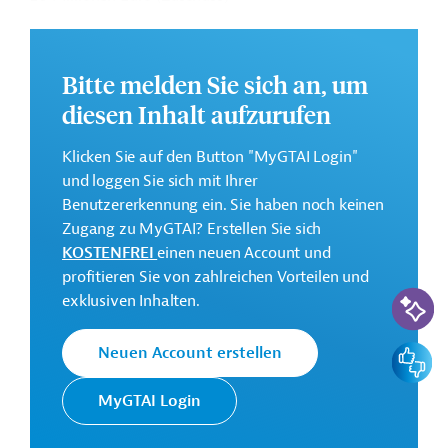
Kontaktadresse
Bitte melden Sie sich an, um
diesen Inhalt aufzurufen
Klicken Sie auf den Button "MyGTAI Login"
Die KfW Entwicklungsbank
und loggen Sie sich mit Ihrer
setzt die Finanzielle
Benutzererkennung ein. Sie haben noch keinen
Zusammenarbeit (FZ)
Zugang zu MyGTAI? Erstellen Sie sich
Deutschlands im Auftrag der
KOSTENFREI
einen neuen Account und
Bundesregierung um. Ziele der
profitieren Sie von zahlreichen Vorteilen und
KfW
Bank sind die
KI-Suc
exklusiven Inhalten.
Entwicklungsbank
Mittelstandsförderung, die
Unterstützung deutscher Firmen
Feedbac
Neuen Account erstellen
bei ihrem Exportgeschäft und
die Finanzierung von Klima-
MyGTAI Login
und Umweltschutzprojekten
sowie die Förderung einer