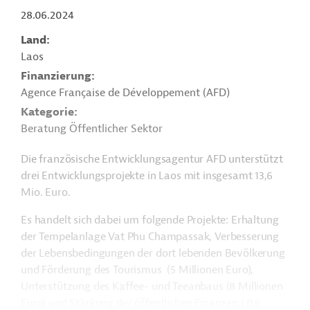
28.06.2024
Land
Laos
Finanzierung
Agence Française de Développement (AFD)
Kategorie
Beratung Öffentlicher Sektor
Die französische Entwicklungsagentur AFD unterstützt
drei Entwicklungsprojekte in Laos mit insgesamt 13,6
Mio. Euro.
Es handelt sich dabei um folgende Projekte: Erhaltung
der Tempelanlage
Vat Phu Champassak, Verbesserung
der Lebensbedingungen der dort lebenden Bevölkerung
und Förderung des Tourismus (5 Millionen Euro),
Unterstützung des Kaffee- und Teeanbaus (8 Millionen
Euro) und Stärkung der öffentlichen Finanzen ( 0,6