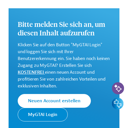
Millionen Euro).
Weitere Informationen zu den Entwicklungsprojekten
finden Sie auf der
Webseite der AFD
.
Bitte melden Sie sich an, um
diesen Inhalt aufzurufen
GTAI informiert über die
AFD
: Schwerpunkte,
Regularien und praktische Hinweise zur
Klicken Sie auf den Button "MyGTAI Login"
Geschäftsanbahnung.
und loggen Sie sich mit Ihrer
Geberbeitrag:
Benutzererkennung ein. Sie haben noch keinen
13,6 Millionen Euro
Zugang zu MyGTAI? Erstellen Sie sich
KOSTENFREI
einen neuen Account und
Kontaktadresse
profitieren Sie von zahlreichen Vorteilen und
KI-Suc
exklusiven Inhalten.
Feedbac
Neuen Account erstellen
Die AFD finanziert und
MyGTAI Login
begleitet
Französische
Transformationsprozesse in