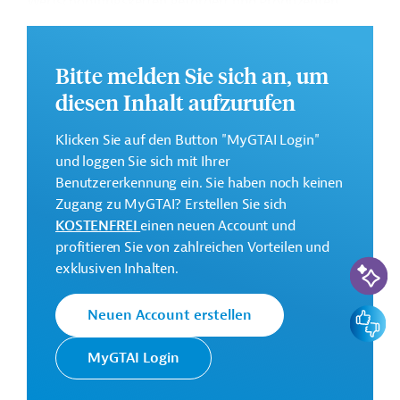
Wertschöpfungsketten gefördert und Produzenten
gestärkt werden, um den Marktzugang zu erweitern
und grünes Wachstum zu fördern.
Bitte melden Sie sich an, um
Weitere Informationen finden Sie im Originaldokument,
diesen Inhalt aufzurufen
das zum Download bereitsteht.
Klicken Sie auf den Button "MyGTAI Login"
Kontaktadresse
und loggen Sie sich mit Ihrer
Benutzererkennung ein. Sie haben noch keinen
Zugang zu MyGTAI? Erstellen Sie sich
KOSTENFREI
einen neuen Account und
profitieren Sie von zahlreichen Vorteilen und
Der IFAD ist eine
KI-Suc
exklusiven Inhalten.
Internationaler
Sonderorganisation der
Agrarentwicklungsfonds
Vereinten Nationen und
Feedbac
Neuen Account erstellen
(IFAD)
hat zum Ziel, Kleinbauern
zu unterstützen.
MyGTAI Login