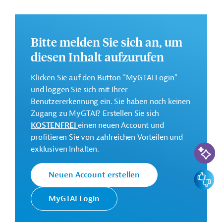
Beschäftigungsförderung;
Entwicklung des Humankapitals;
Gute Regierungsführung.
Bitte melden Sie sich an, um
Weitere Informationen über das
diesen Inhalt aufzurufen
Mehrjahresrichtprogramm finden Sie in dem
Originaldokument, das zum Download bereitsteht.
Klicken Sie auf den Button "MyGTAI Login"
und loggen Sie sich mit Ihrer
Bei Fragen wenden Sie sich bitte an das Brüsseler Büro
Benutzererkennung ein. Sie haben noch keinen
von Germany Trade & Invest unter bruessel@gtai.de.
Zugang zu MyGTAI? Erstellen Sie sich
Gesamtkosten:
KOSTENFREI
einen neuen Account und
83 Millionen Euro (für den Zeitraum 2021-2024)
profitieren Sie von zahlreichen Vorteilen und
KI-Suc
exklusiven Inhalten.
Kontaktadresse
Feedbac
Neuen Account erstellen
MyGTAI Login
Europäische
Generaldirektion Internationale