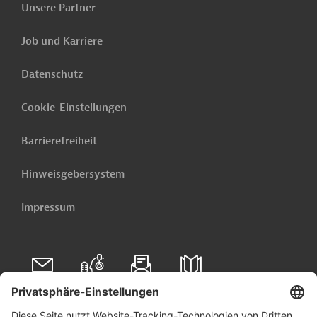
Unsere Partner
Originaldokument:
Job und Karriere
Download
Datenschutz
PRO202507071911762 (2)
Cookie-Einstellungen
(PDF; 961,9 KB)
Barrierefreiheit
Hinweisgebersystem
Laos
Bildungswesen
Bildungswesen, übergreifend
Impressum
Fortbildung, Schulung
Schul-, Hochschulbildung
Gesundheitswesen, übergreifend
Beschäftigungsförderung
Projekte
Folgen Sie uns auf