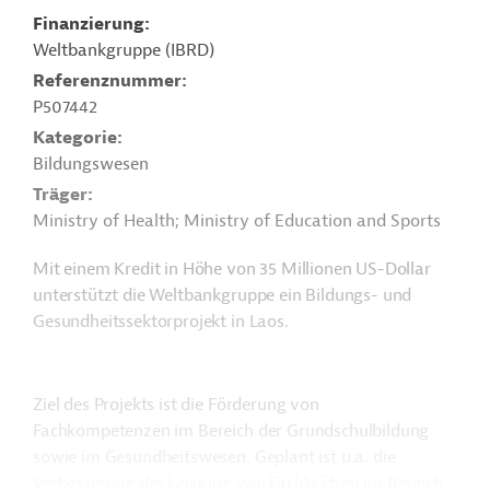
Finanzierung
Weltbankgruppe (IBRD)
Referenznummer
P507442
Kategorie
Bildungswesen
Träger
Ministry of Health; Ministry of Education and Sports
Mit einem Kredit in Höhe von 35 Millionen US-Dollar
unterstützt die Weltbankgruppe ein Bildungs- und
Gesundheitssektorprojekt in Laos.
Ziel des Projekts ist die Förderung von
Fachkompetenzen im Bereich der Grundschulbildung
sowie im Gesundheitswesen. Geplant ist u.a. die
Verbesserung der Leistung von Fachkräften im Bereich