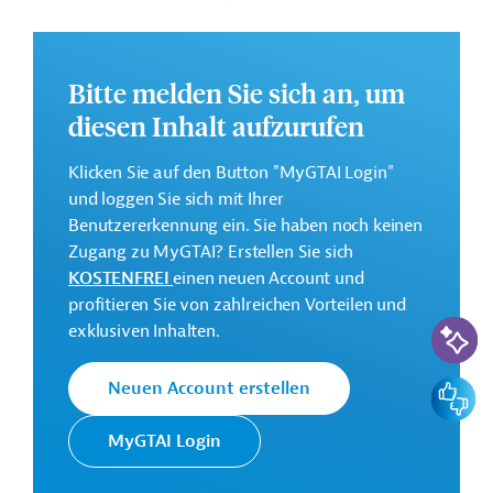
Grundschulbildung sowie der Verwaltung. Des Weiteren
ist die Steigerung der Qualifikationen, der Leistung
sowie des Managements von Fachkräften im Bereich
Bitte melden Sie sich an, um
Gesundheitswesen vorgesehen.
diesen Inhalt aufzurufen
Die Durchführung des Projekts ist bis April 2031 geplant.
Klicken Sie auf den Button "MyGTAI Login"
Weitere Informationen zu dem Entwicklungsprojekt
und loggen Sie sich mit Ihrer
finden Sie auf der
Webseite der Weltbankgruppe
Benutzererkennung ein. Sie haben noch keinen
und im Originaldokument, das zum Download
Zugang zu MyGTAI? Erstellen Sie sich
bereitsteht.
KOSTENFREI
einen neuen Account und
GTAI informiert über die
W
eltbankgruppe
:
profitieren Sie von zahlreichen Vorteilen und
KI-Suc
Schwerpunkte, Regularien und praktische Hinweise zur
exklusiven Inhalten.
Geschäftsanbahnung.
Feedbac
Neuen Account erstellen
Gesamtkosten:
35 Millionen US-Dollar
MyGTAI Login
Geberbeitrag:
35 Millionen US-Dollar (IDA, Kredit)