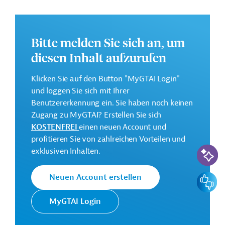
Bevölkerungsgruppen sowie der Ausbau des
Katastrophenschutzes, um bei einem Notfall rasch und
wirksam reagieren zu können.
Bitte melden Sie sich an, um
Die Durchführung des Projekts ist geplant von Juni 2023
diesen Inhalt aufzurufen
bis Dezember 2027.
Weitere Informationen zu dem Entwicklungsprojekt
Klicken Sie auf den Button "MyGTAI Login"
finden Sie auf der
Webseite der Weltbankgruppe
und loggen Sie sich mit Ihrer
und im Originaldokument, das zum Download
Benutzererkennung ein. Sie haben noch keinen
bereitsteht.
Zugang zu MyGTAI? Erstellen Sie sich
KOSTENFREI
einen neuen Account und
Gesamtkosten:
profitieren Sie von zahlreichen Vorteilen und
45 Millionen US-Dollar
KI-Suc
exklusiven Inhalten.
Geberbeitrag:
45 Millionen US-Dollar (IDA, Kredit und Darlehen)
Feedbac
Neuen Account erstellen
MyGTAI Login
Kontaktadressen