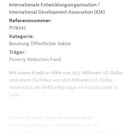
Internationale Entwicklungsorganisation /
International Development Association (IDA)
Referenznummer
P178545
Kategorie
Beratung Öffentlicher Sektor
Träger
Poverty Reduction Fund
Mit einem Kredit in Höhe von 34,2 Millionen US-Dollar
und einem Darlehen von 10,8 Millionen US-Dollar
unterstützt die Weltbankgruppe ein Sozialprojekt in
Laos.
Ziel des Projekts ist die Verbesserung der
Lebensgrundlagen im ländlichen Raum, die
Bereitstellung von Nahrungsmitteln für gefährdete