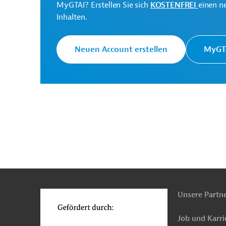
MyGTAI? Erstellen Sie sich
KOSTENFREI
einen n
Inhalten.
Laos
Pflanzenproduktion
Wasserversorgun
Abwasserentsorgung, Entwässerung
Wasser- 
Neuen Account erstellen
MyGTA
Beratung, Planung und Forschung, übergreifend
n
Funktionen
o
Unsere Partn
Job und Karri