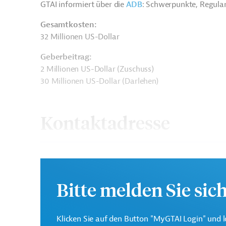
GTAI informiert über die
ADB
: Schwerpunkte, Regula
Gesamtkosten:
32 Millionen US-Dollar
Geberbeitrag:
2 Millionen US-Dollar (Zuschuss)
30 Millionen US-Dollar (Darlehen)
Kontaktadresse
Bitte melden Sie sic
Asiatische
Die ADB ist die wichtigs
Entwicklungsbank (ADB)
Region Asien und Pazifi
Klicken Sie auf den Button "MyGTAI Login" und l