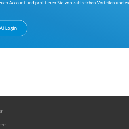
euen Account und profitieren Sie von zahlreichen Vorteilen und e
g, Bewässerung
und Abwassertechnologie, übergreifend
I Login
Projekte
ach
ben
er
ere