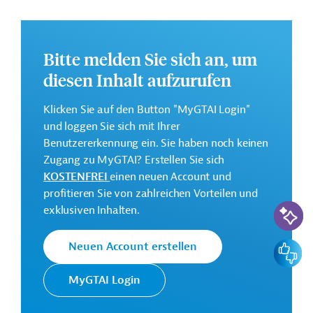
Weitergabe bewährter Verfahren und gewonnener
Erkenntnisse zu innovativen öffentlichen und privaten
Finanzinstrumenten erfolgen.
Bitte melden Sie sich an, um
Weitere Informationen zu dem geplanten
diesen Inhalt aufzurufen
Entwicklungsprojekt finden Sie auf der
Webseite der
IDB
.
Klicken Sie auf den Button "MyGTAI Login"
GTAI informiert über die
IDB
: Schwerpunkte, Regularien
und loggen Sie sich mit Ihrer
und praktische Hinweise zur Geschäftsanbahnung.
Benutzererkennung ein. Sie haben noch keinen
Zugang zu MyGTAI? Erstellen Sie sich
Gesamtkosten:
KOSTENFREI
einen neuen Account und
0,5 Millionen US-Dollar
profitieren Sie von zahlreichen Vorteilen und
KI-Suc
Geberbeitrag:
exklusiven Inhalten.
0,5 Millionen US-Dollar (Zuschuss; beantragt)
Feedbac
Neuen Account erstellen
Kontaktadresse
MyGTAI Login