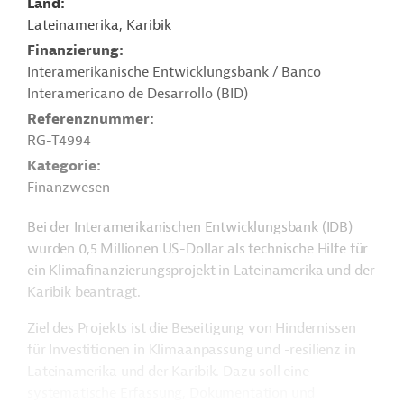
Land
Lateinamerika, Karibik
Finanzierung
Interamerikanische Entwicklungsbank / Banco
Interamericano de Desarrollo (BID)
Referenznummer
RG-T4994
Kategorie
Finanzwesen
Bei der Interamerikanischen Entwicklungsbank (IDB)
wurden 0,5 Millionen US-Dollar als technische Hilfe für
ein Klimafinanzierungsprojekt in Lateinamerika und der
Karibik beantragt.
Ziel des Projekts ist die Beseitigung von Hindernissen
für Investitionen in Klimaanpassung und -resilienz in
Lateinamerika und der Karibik. Dazu soll eine
systematische Erfassung, Dokumentation und