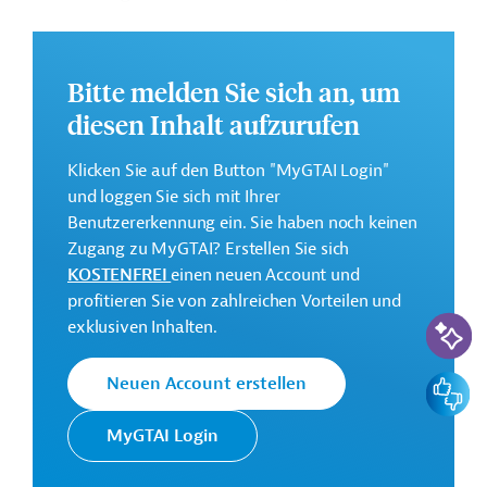
betriebswirtschaftliche Schulungen und die Vermittlung
digitaler Kompetenzen, zu fördern.
Weitere Informationen zu dem Entwicklungsprojekt
Bitte melden Sie sich an, um
finden Sie auf der
Webseite der IDB
.
diesen Inhalt aufzurufen
GTAI informiert über die
IDB
: Schwerpunkte, Regularien
Klicken Sie auf den Button "MyGTAI Login"
und praktische Hinweise zur Geschäftsanbahnung.
und loggen Sie sich mit Ihrer
Gesamtkosten:
Benutzererkennung ein. Sie haben noch keinen
1,6 Millionen US-Dollar
Zugang zu MyGTAI? Erstellen Sie sich
KOSTENFREI
einen neuen Account und
Geberbeitrag:
profitieren Sie von zahlreichen Vorteilen und
0,8 Millionen US-Dollar (Zuschuss)
KI-Suc
exklusiven Inhalten.
Kontaktadresse
Feedbac
Neuen Account erstellen
MyGTAI Login