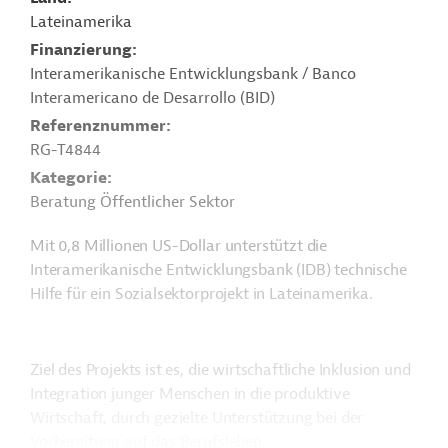
Lateinamerika
Finanzierung
Interamerikanische Entwicklungsbank / Banco
Interamericano de Desarrollo (BID)
Referenznummer
RG-T4844
Kategorie
Beratung Öffentlicher Sektor
Mit 0,8 Millionen US-Dollar unterstützt die
Interamerikanische Entwicklungsbank (IDB) technische
Hilfe für ein Sozialsektorprojekt in Lateinamerika.
Ziel des Projekts ist es, die wirtschaftliche Inklusion und
Integration junger Menschen in die produktive
Wirtschaft, durch gezielte Unterstützung bei der
Vorbereitung auf das Berufsleben,