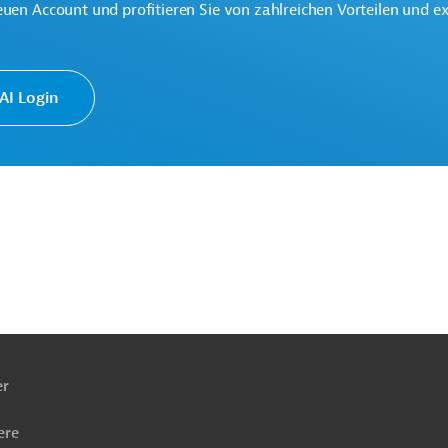
euen Account und profitieren Sie von zahlreichen Vorteilen und e
I Login
ach
ben
er
ere