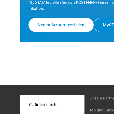
MyGTAI? Erstellen Sie sich
KOSTENFREI
einen n
Inhalten.
Neuen Account erstellen
MyGTA
n
Funktionen
o
Unsere Partn
Job und Karri