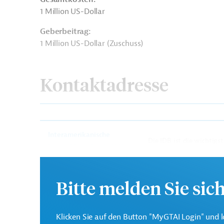
1 Million US-Dollar
Geberbeitrag:
1 Million US-Dollar (Zuschuss)
Kontaktadresse
Interamerikanische
Die IDB ist die wichtigs
Entwicklungsbank (IDB)
in der Region Lateinamer
Bitte melden Sie sic
Lateinamerika
Karibik
Wirtschafts-, Außen
Klicken Sie auf den Button "MyGTAI Login" und l
Internet-, Telekommunikationsdienste
Handel