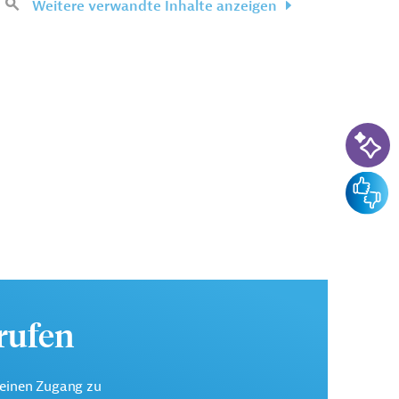
Weitere verwandte Inhalte anzeigen
KI-Su
Feedba
urufen
keinen Zugang zu