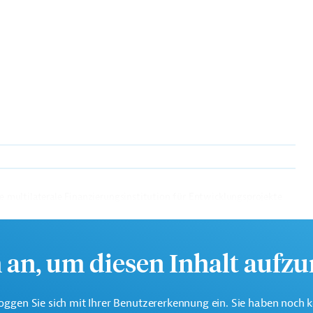
te multilaterale Finanzierungsinstitution für Entwicklungsprojekte
ika und Karibik.
h an, um diesen Inhalt aufz
wirtschaftsförderung
oggen Sie sich mit Ihrer Benutzererkennung ein. Sie haben noch 
 und Vertrieb, übergreifend
Projekte