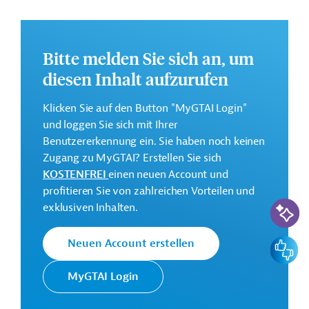
Weitere Informationen zu dem Entwicklungsprojekt
finden Sie auf der
Webseite der IDB.
Bitte melden Sie sich an, um
Gesamtkosten:
diesen Inhalt aufzurufen
1,8 Millionen US-Dollar
Geberbeitrag:
Klicken Sie auf den Button "MyGTAI Login"
1,8 Millionen US-Dollar (Zuschuss)
und loggen Sie sich mit Ihrer
Benutzererkennung ein. Sie haben noch keinen
Kontaktadresse
Zugang zu MyGTAI? Erstellen Sie sich
KOSTENFREI
einen neuen Account und
profitieren Sie von zahlreichen Vorteilen und
KI-Suc
exklusiven Inhalten.
Die IDB ist die wichtigste
multilaterale
Feedbac
Neuen Account erstellen
Interamerikanische
Finanzierungsinstitution für
Entwicklungsbank
Entwicklungsprojekte in der
MyGTAI Login
(IDB)
Region Lateinamerika und
Karibik.