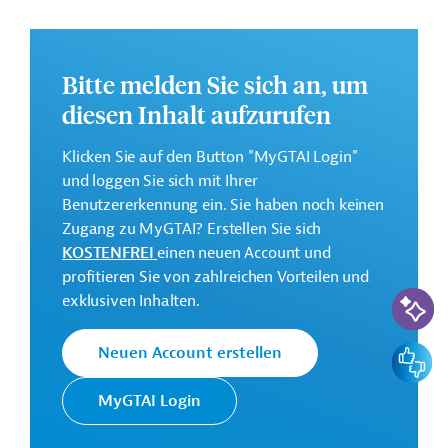
Bemühungen zu unterstützen, das öffentliche
Auftragswesen und die Finanzverwaltung zu stärken,
um die Kapazität ihrer nationalen Institutionen zu
erhöhen und die Erbringung von Dienstleistungen und
Bitte melden Sie sich an, um
die Umsetzung von politischen Maßnahmen zu
diesen Inhalt aufzurufen
verbessern.
Weitere Informationen zu dem Entwicklungsprojekt
Klicken Sie auf den Button "MyGTAI Login"
finden Sie auf der
Webseite der IDB
.
und loggen Sie sich mit Ihrer
Benutzererkennung ein. Sie haben noch keinen
Gesamtkosten:
Zugang zu MyGTAI? Erstellen Sie sich
1 Million US-Dollar
KOSTENFREI
einen neuen Account und
Geberbeitrag:
profitieren Sie von zahlreichen Vorteilen und
KI-Suc
1 Million US-Dollar (Zuschuss)
exklusiven Inhalten.
Feedbac
Neuen Account erstellen
Kontaktadresse
MyGTAI Login