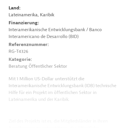
Land
Lateinamerika, Karibik
Finanzierung
Interamerikanische Entwicklungsbank / Banco
Interamericano de Desarrollo (BID)
Referenznummer
RG-T4326
Kategorie
Beratung Öffentlicher Sektor
Mit 1 Million US-Dollar unterstützt die
Interamerikanische Entwicklungsbank (IDB) technische
Hilfe für ein Projekt im öffentlichen Sektor in
Lateinamerika und der Karibik.
Ziel des Projekts ist es, die Mitgliedsländer in ihren