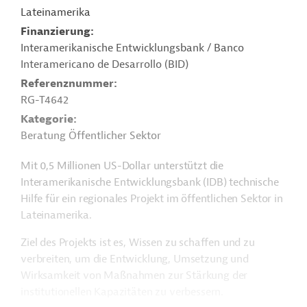
Lateinamerika
Finanzierung
Interamerikanische Entwicklungsbank / Banco
Interamericano de Desarrollo (BID)
Referenznummer
RG-T4642
Kategorie
Beratung Öffentlicher Sektor
Mit 0,5 Millionen US-Dollar unterstützt die
Interamerikanische Entwicklungsbank (IDB) technische
Hilfe für ein regionales Projekt im öffentlichen Sektor in
Lateinamerika.
Ziel des Projekts ist es, Wissen zu schaffen und zu
verbreiten, um die Entwicklung, Umsetzung und
Wirksamkeit von Maßnahmen zur Stärkung der
institutionellen Kapazitäten zu verbessern.