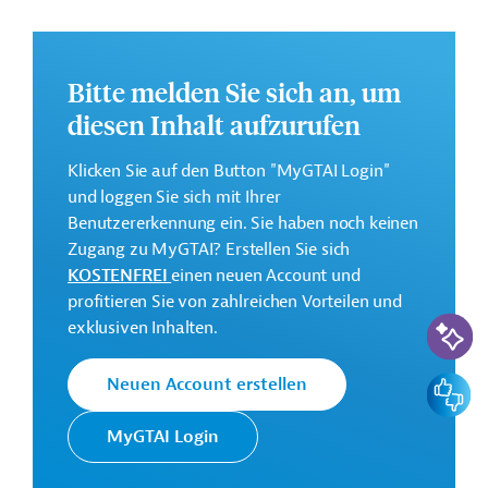
Weitere Informationen zu dem Entwicklungsprojekt
finden Sie auf der
Webseite der IDB.
GTAI informiert über die
IDB
: Schwerpunkte, Regularien
Bitte melden Sie sich an, um
und praktische Hinweise zur Geschäftsanbahnung.
diesen Inhalt aufzurufen
Gesamtkosten:
Klicken Sie auf den Button "MyGTAI Login"
0,5 Millionen US-Dollar
und loggen Sie sich mit Ihrer
Geberbeitrag:
Benutzererkennung ein. Sie haben noch keinen
0,5 Millionen US-Dollar (Zuschuss)
Zugang zu MyGTAI? Erstellen Sie sich
KOSTENFREI
einen neuen Account und
Kontaktadresse
profitieren Sie von zahlreichen Vorteilen und
KI-Suc
exklusiven Inhalten.
Feedbac
Neuen Account erstellen
Die IDB ist die wichtigste
MyGTAI Login
multilaterale
Interamerikanische
Finanzierungsinstitution für