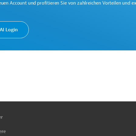
euen Account und profitieren Sie von zahlreichen Vorteilen und e
I Login
ach
ben
er
ere