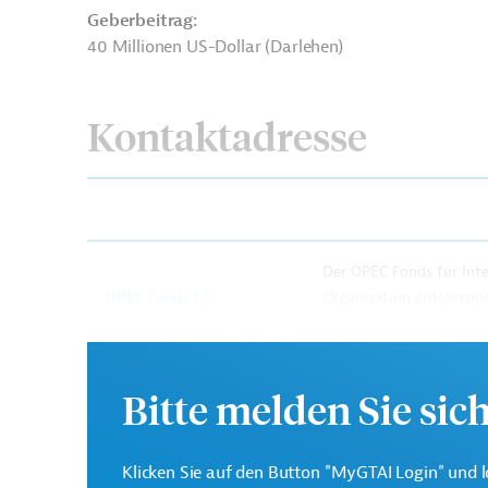
Geberbeitrag:
40 Millionen US-Dollar (Darlehen)
Kontaktadresse
Der OPEC Fonds für Int
OPEC Fonds
Organisation erdölexpor
gegründet.
Bitte melden Sie sic
Lesotho
Straßenverkehr
Luftverkehr, Flug
Baunebengewerbe
Handel und Vertrieb, über
Klicken Sie auf den Button "MyGTAI Login" und l