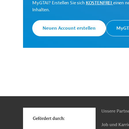
MyGTAI? Erstellen Sie sich
KOSTENFREI
einen n
Inhalten.
Neuen Account erstellen
MyGTA
n
Funktionen
o
Unsere Partn
Job und Karri