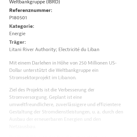
Weltbankgruppe (IBRD)
Referenznummer
P180501
Kategorie
Energie
Träger
Litani River Authority; Electricité du Liban
Mit einem Darlehen in Höhe von 250 Millionen US-
Dollar unterstützt die Weltbankgruppe ein
Stromsektorprojekt im Libanon.
Ziel des Projekts ist die Verbesserung der
Stromversorgung. Geplant ist eine
umweltfreundlichere, zuverlässigere und effizientere
Gestaltung der Stromdienstleistungen, u. a. durch den
Ausbau der erneuerbaren Energien und den
Netzausbau.