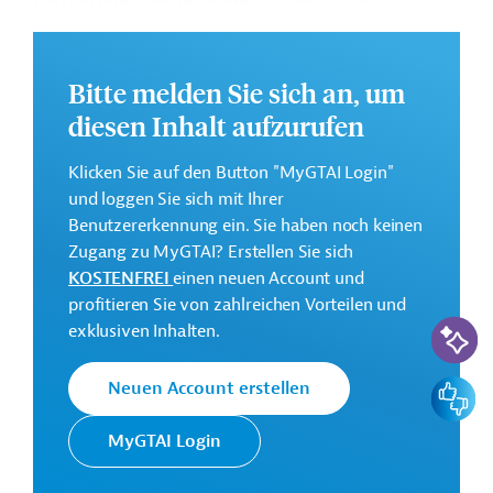
Die Durchführung des Projekts ist geplant von
September 2024 bis Dezember 2030.
Weitere Informationen zu dem Entwicklungsprojekt
Bitte melden Sie sich an, um
finden Sie auf der
Webseite der Weltbankgruppe
diesen Inhalt aufzurufen
und im Originaldokument, das zum Download
bereitsteht.
Klicken Sie auf den Button "MyGTAI Login"
GTAI informiert über die
W
eltbankgruppe
:
und loggen Sie sich mit Ihrer
Schwerpunkte, Regularien und praktische Hinweise zur
Benutzererkennung ein. Sie haben noch keinen
Geschäftsanbahnung.
Zugang zu MyGTAI? Erstellen Sie sich
KOSTENFREI
einen neuen Account und
Gesamtkosten:
profitieren Sie von zahlreichen Vorteilen und
250 Millionen US-Dollar
KI-Suc
exklusiven Inhalten.
Geberbeitrag:
250 Millionen US-Dollar (IBRD, Darlehen)
Feedbac
Neuen Account erstellen
Kontaktadressen
MyGTAI Login