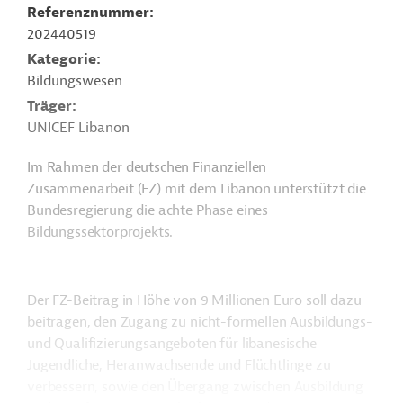
Referenznummer
202440519
Kategorie
Bildungswesen
Träger
UNICEF Libanon
Im Rahmen der deutschen Finanziellen
Zusammenarbeit (FZ) mit dem Libanon unterstützt die
Bundesregierung die achte Phase eines
Bildungssektorprojekts.
Der FZ-Beitrag in Höhe von 9 Millionen Euro soll dazu
beitragen, den Zugang zu nicht-formellen Ausbildungs-
und Qualifizierungsangeboten für libanesische
Jugendliche, Heranwachsende und Flüchtlinge zu
verbessern, sowie den Übergang zwischen Ausbildung