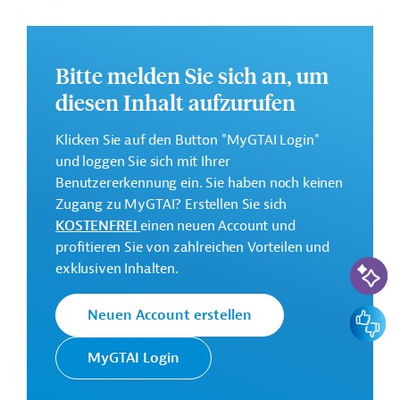
und Berufseinstieg zu erleichtern, um die
Lebensperspektiven der Zielgruppe zu verbessern.
Geberbeitrag:
Bitte melden Sie sich an, um
9 Millionen Euro (Zuschuss)
diesen Inhalt aufzurufen
Das Entwicklungsprojekt soll von Anfang 2025 bis Ende
2027 durchgeführt werden.
Klicken Sie auf den Button "MyGTAI Login"
und loggen Sie sich mit Ihrer
GTAI informiert über die
KfW
: Schwerpunkte,
Benutzererkennung ein. Sie haben noch keinen
Regularien und praktische Hinweise zur
Zugang zu MyGTAI? Erstellen Sie sich
Geschäftsanbahnung.
KOSTENFREI
einen neuen Account und
profitieren Sie von zahlreichen Vorteilen und
Kontaktadressen
KI-Suc
exklusiven Inhalten.
Feedbac
Neuen Account erstellen
MyGTAI Login
Die KfW Entwicklungsbank
setzt die Finanzielle