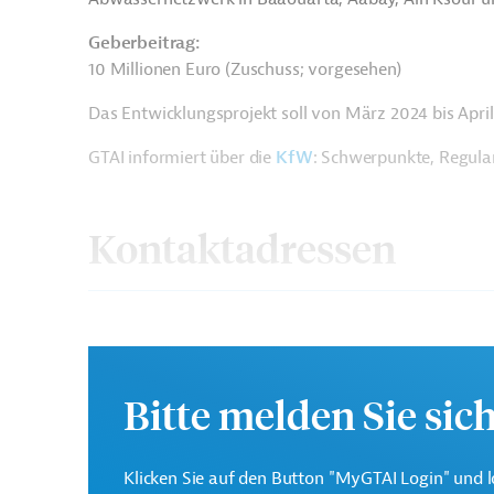
Geberbeitrag:
10 Millionen Euro (Zuschuss; vorgesehen)
Das Entwicklungsprojekt soll von März 2024 bis Apri
GTAI informiert über die
KfW
: Schwerpunkte, Regula
Kontaktadressen
Die KfW Entwicklungsba
Bitte melden Sie sic
Auftrag der Bundesregie
KfW Entwicklungsbank
Unterstützung deutsche
Klima- und Umweltschut
Klicken Sie auf den Button "MyGTAI Login" und l
Entwicklung.