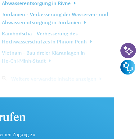
Abwasserentsorgung in Rivne
Jordanien - Verbesserung der Wasserver- und
Abwasserentsorgung in Jordanien
Kambodscha - Verbesserung des
Hochwasserschutzes in Phnom Penh
KI-Su
Vietnam - Bau dreier Kläranlagen in
Ho‑Chi‑Minh‑Stadt
Feedba
Weitere verwandte Inhalte anzeigen
urufen
keinen Zugang zu