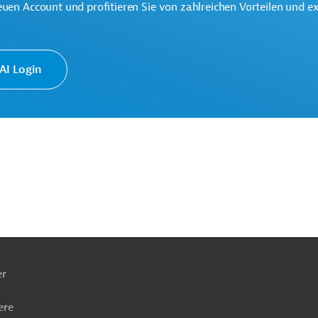
euen Account und profitieren Sie von zahlreichen Vorteilen und e
I Login
Tiefbau, Infrastrukturbau
ach
ben
er
ere