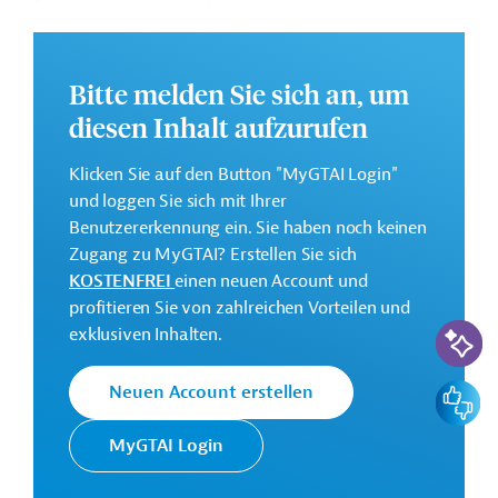
Energieversorgung zu fördern.
Geberbeitrag:
19 Millionen Euro (Zuschuss; vorgesehen)
Bitte melden Sie sich an, um
Das Entwicklungsprojekt soll von Dezember 2023 bis
diesen Inhalt aufzurufen
Dezember 2028 durchgeführt werden.
Klicken Sie auf den Button "MyGTAI Login"
GTAI informiert über die
KfW
: Schwerpunkte,
und loggen Sie sich mit Ihrer
Regularien und praktische Hinweise zur
Benutzererkennung ein. Sie haben noch keinen
Geschäftsanbahnung.
Zugang zu MyGTAI? Erstellen Sie sich
KOSTENFREI
einen neuen Account und
Kontaktadressen
profitieren Sie von zahlreichen Vorteilen und
KI-Suc
exklusiven Inhalten.
Feedbac
Neuen Account erstellen
Die KfW Entwicklungsbank
MyGTAI Login
setzt die Finanzielle
Zusammenarbeit (FZ)