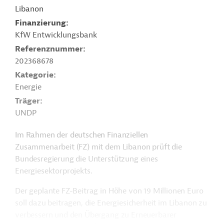
Libanon
Finanzierung
KfW Entwicklungsbank
Referenznummer
202368678
Kategorie
Energie
Träger
UNDP
Im Rahmen der deutschen Finanziellen
Zusammenarbeit (FZ) mit dem Libanon prüft die
Bundesregierung die Unterstützung eines
Energiesektorprojekts.
Der geplante FZ-Beitrag in Höhe von 19 Millionen Euro
soll dazu beitragen, die Energiesicherheit im Libanon zu
verbessern und den Übergang zu Erneuerbarer