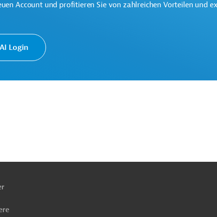
euen Account und profitieren Sie von zahlreichen Vorteilen und e
I Login
ationale Partnerschaften (GD INTPA)
ach
ben
er
ere