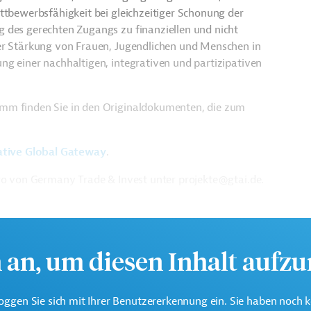
ttbewerbsfähigkeit bei gleichzeitiger Schonung der
 des gerechten Zugangs zu finanziellen und nicht
der Stärkung von Frauen, Jugendlichen und Menschen in
ng einer nachhaltigen, integrativen und partizipativen
amm finden Sie in den Originaldokumenten, die zum
ative Global Gateway
.
üro von Germany Trade & Invest unter projekte@gtai.de.
h an, um diesen Inhalt aufz
oggen Sie sich mit Ihrer Benutzererkennung ein. Sie haben noch 