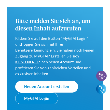
Aufwertung und Erhaltung der natürlichen
Ressourcen für ein nachhaltiges Wachstum;
Förderung von fairen Arbeitsplätzen und
Bitte melden Sie sich an, um
integrativem Wachstum;
diesen Inhalt aufzurufen
Verbesserung der finanziellen und demokratischen
Verwaltungsstrukturen.
Klicken Sie auf den Button "MyGTAI Login"
und loggen Sie sich mit Ihrer
Weitere Informationen über das
Benutzererkennung ein. Sie haben noch keinen
Mehrjahresrichtprogramm finden Sie in dem
Zugang zu MyGTAI? Erstellen Sie sich
Originaldokument, das zum Download bereitsteht.
KOSTENFREI
einen neuen Account und
Bei Fragen wenden Sie sich bitte an das Brüsseler Büro
profitieren Sie von zahlreichen Vorteilen und
KI-Suc
von Germany Trade & Invest unter bruessel@gtai.de.
exklusiven Inhalten.
Gesamtkosten:
Feedbac
Neuen Account erstellen
191 Millionen Euro (für den Zeitraum 2021-2024)
MyGTAI Login
Kontaktadresse