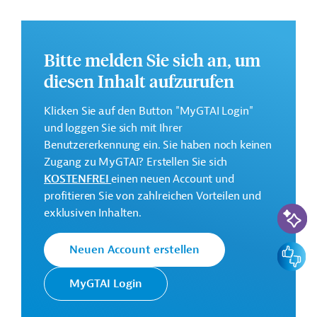
Weitere Informationen zu dem Entwicklungsprojekt
finden Sie auf der
Webseite der Weltbankgruppe
und im Originaldokument, das zum Download
Bitte melden Sie sich an, um
bereitsteht.
diesen Inhalt aufzurufen
GTAI informiert über die
W
eltbankgruppe
:
Schwerpunkte, Regularien und praktische Hinweise zur
Klicken Sie auf den Button "MyGTAI Login"
Geschäftsanbahnung.
und loggen Sie sich mit Ihrer
Benutzererkennung ein. Sie haben noch keinen
Gesamtkosten:
Zugang zu MyGTAI? Erstellen Sie sich
100 Millionen US-Dollar
KOSTENFREI
einen neuen Account und
Geberbeitrag:
profitieren Sie von zahlreichen Vorteilen und
KI-Suc
100 Millionen US-Dollar (Weltbank, Mittel; beantragt)
exklusiven Inhalten.
Kontaktadressen
Feedbac
Neuen Account erstellen
MyGTAI Login