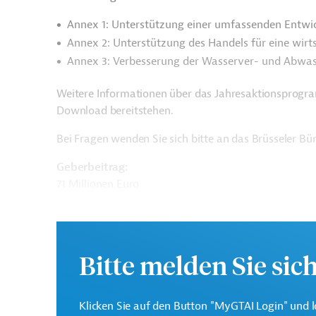
Annex 1: Unterstützung einer umfassenden Entwi
Annex 2: Unterstützung des Handels für eine wirt
Annex 3: Verbesserung der Wasserver- und Abwas
Weitere Informationen über das Jahresaktionsprogr
Download bereitstehen.
Bei Fragen wenden Sie sich bitte an das Brüsseler B
Geberbeitrag:
71 Millionen Euro
Kontaktadresse
Bitte melden Sie sic
Klicken Sie auf den Button "MyGTAI Login" und l