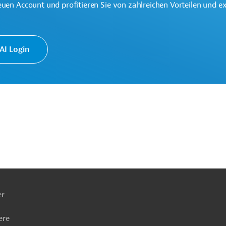
euen Account und profitieren Sie von zahlreichen Vorteilen und e
ationale Partnerschaften (GD INTPA)
I Login
ach
ben
er
ere