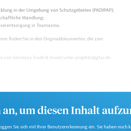
cklung in der Umgebung von Schutzgebieten (PADIPAP);
schaftliche Wandlung;
serentsorgung in Toamasina.
amm finden Sie in den Originaldokumenten, die zum
üro von Germany Trade & Invest unter projekte@gtai.de.
h an, um diesen Inhalt aufz
oggen Sie sich mit Ihrer Benutzererkennung ein. Sie haben noch 