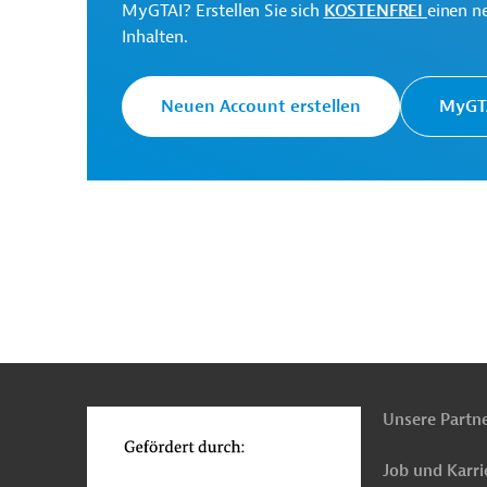
MyGTAI? Erstellen Sie sich
KOSTENFREI
einen n
Europäische Kommission
Generaldirektion Intern
Inhalten.
Neuen Account erstellen
MyGTA
Originaldokumente:
Downloads
PRO202411271842924 (1)
(PDF; 176,1 KB)
n
Funktionen
PRO202411271842924 - Annex 1
o
(PDF; 418,3 KB)
PRO202411271842924 - Annex 2
Unsere Partn
(PDF; 452,4 KB)
Job und Karri
PRO202411271842924 - Annex 3