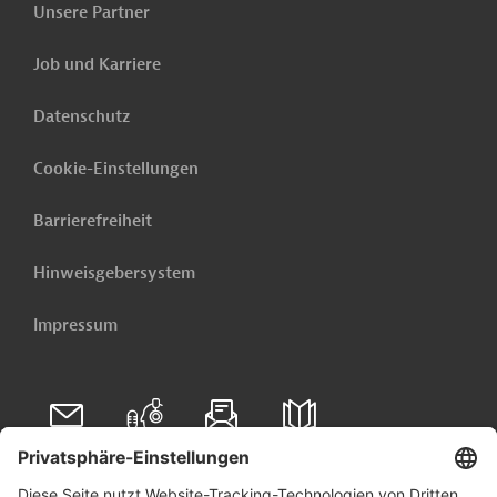
Unsere Partner
Jetzt einrichten lassen
Job und Karriere
Verwandte Inhalte
Datenschutz
Dies könnte Sie auch interessieren:
Cookie-Einstellungen
Kongo, Demokratische Republik - Stärkung der
Barrierefreiheit
agroindustriellen Wertschöpfungsketten in der
DR Kongo
Hinweisgebersystem
Ghana - Förderung von Beschäftigung und
Impressum
Wachstum
Kongo, Demokratische Republik - Schutz der
Wälder der DR Kongo
Pazifische Inseln - Regionalstrategie Pazifische
Inseln 2025-2033
Folgen Sie uns auf