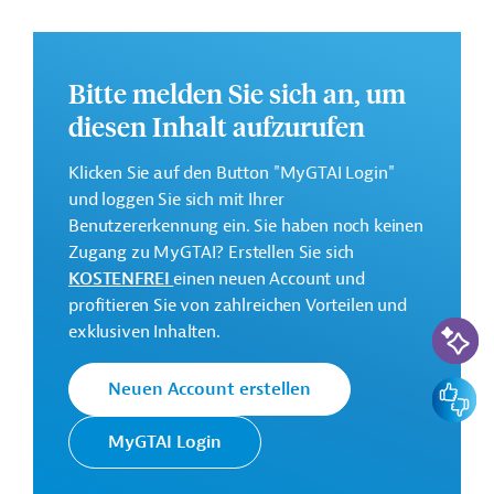
in ausgewählten Regionen. Besonderer Fokus liegt auf
der Förderung von Unternehmerinnen.
Weitere Informationen zu dem Entwicklungsprojekt
Bitte melden Sie sich an, um
finden Sie auf der
Webseite der Weltbankgruppe
diesen Inhalt aufzurufen
und im Originaldokument, das zum Download
bereitsteht.
Klicken Sie auf den Button "MyGTAI Login"
und loggen Sie sich mit Ihrer
GTAI informiert über die
W
eltbankgruppe
:
Benutzererkennung ein. Sie haben noch keinen
Schwerpunkte, Regularien und praktische Hinweise zur
Zugang zu MyGTAI? Erstellen Sie sich
Geschäftsanbahnung.
KOSTENFREI
einen neuen Account und
Gesamtkosten:
profitieren Sie von zahlreichen Vorteilen und
71 Millionen US-Dollar
KI-Suc
exklusiven Inhalten.
Geberbeitrag:
51 Millionen US-Dollar (IDA, Shorter Maturity Loan
Feedbac
Neuen Account erstellen
(SML); beantragt)
20 Millionen US-Dollar (IDA, Kredit; beantragt)
MyGTAI Login