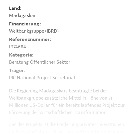
Land
Madagaskar
Finanzierung
Weltbankgruppe (IBRD)
Referenznummer
P174684
Kategorie
Beratung Öffentlicher Sektor
Träger
PIC National Project Secretariat
Die Regierung Madagaskars beantragte bei der
Weltbankgruppe zusätzliche Mittel in Höhe von 71
Millionen US-Dollar für ein bereits laufendes Projekt zur
Förderung der wirtschaftlichen Transformation.
Ziel des Projekts ist die Förderung privater Investitionen
und des Wachstums kleiner und mittlerer Unternehmen