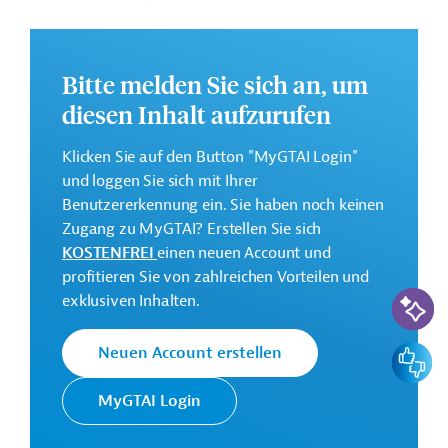
von drei Jahren geplant.
Weitere Informationen zu dem Entwicklungsprojekt
finden Sie auf der
Webseite der AFD.
Bitte melden Sie sich an, um
diesen Inhalt aufzurufen
GTAI informiert über die
AFD
: Schwerpunkte,
Regularien und praktische Hinweise zur
Klicken Sie auf den Button "MyGTAI Login"
Geschäftsanbahnung.
und loggen Sie sich mit Ihrer
Gesamtkosten:
Benutzererkennung ein. Sie haben noch keinen
1,3 Millionen Euro
Zugang zu MyGTAI? Erstellen Sie sich
KOSTENFREI
einen neuen Account und
Geberbeitrag:
profitieren Sie von zahlreichen Vorteilen und
0,9 Millionen Euro
KI-Suc
exklusiven Inhalten.
Kontaktadressen
Feedbac
Neuen Account erstellen
MyGTAI Login