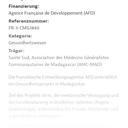
Finanzierung
Agence Française de Développement (AFD)
Referenznummer
FR-3-CMG1840
Kategorie
Gesundheitswesen
Träger
Santé Sud, Association des Médecins Généralistes
Communautaires de Madagascar (AMC-MAD)
Die französische Entwicklungsagentur AFD unterstützt
ein Gesundheitsprojekt in Madagaskar.
Ziel des Projekts ist es, die medizinische Versorgung und
die Familienplanung in ländlichen Gebieten (Region
Analamanga), insbesondere für Frauen, Kleinkinder und
Jugendliche zu verbessern
Die Durchführung des Projekts ist über einen Zeitraum