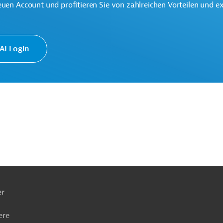
euen Account und profitieren Sie von zahlreichen Vorteilen und e
I Login
ach
ben
rgreifend
Schul-, Hochschulbildung
licher Sektor, übergreifend
er
kämpfung
Projekte
ere