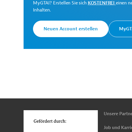
MyGTAI? Erstellen Sie sich
KOSTENFREI
einen n
Inhalten.
Originaldokument:
Neuen Account erstellen
MyGTA
Download
PRO20210827692156 (1)
(PDF; 1,9 MB)
n
Funktionen
o
Malawi
Bildungswesen
Bildungswesen, übe
Öffentliche Verwaltung und Regierung
Öffent
Unsere Partn
Förderung benachteiligter Gruppen
Armutsbe
Job und Karri