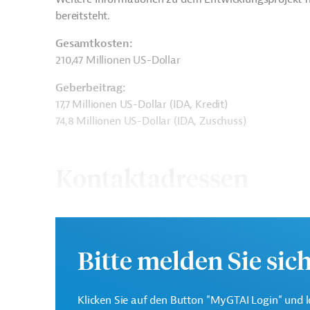
bereitsteht.
Gesamtkosten:
210,47 Millionen US-Dollar
Geberbeitrag:
17,7 Millionen US-Dollar (IDA, Kredit)
74,8 Millionen US-Dollar (IDA, Zuschuss)
Kontaktadressen
Die Weltbankgruppe ist 
Bitte melden Sie sic
Weltbank
Entwicklungsorganisatio
Klicken Sie auf den Button "MyGTAI Login" und l
Ministry of Education
Projektträger