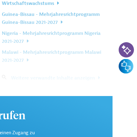
Wirtschaftswachstums
Guinea-Bissau - Mehrjahresrichtprogramm
Guinea-Bissau 2021-2027
Nigeria - Mehrjahresrichtprogramm Nigeria
2021-2027
KI-Su
Malawi - Mehrjahresrichtprogramm Malawi
2021-2027
Feedba
Weitere verwandte Inhalte anzeigen
urufen
keinen Zugang zu