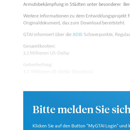
Armutsbekämpfung in Städten unter besonderer Berü
Weitere Informationen zu dem Entwicklungsprojekt f
Originaldokument, das zum Download bereitsteht.
GTAI informiert über die
ADB
: Schwerpunkte, Regula
Gesamtkosten:
3,2 Millionen US-Dollar
Geberbeitrag:
3,2 Millionen US-Dollar (Zuschuss)
Kontaktadressen
Bitte melden Sie sic
Klicken Sie auf den Button "MyGTAI Login" und l