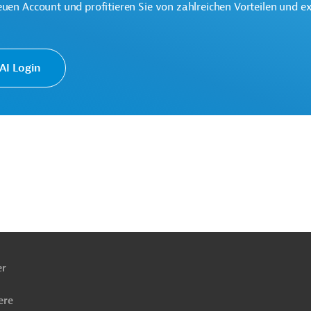
euen Account und profitieren Sie von zahlreichen Vorteilen und e
te multilaterale Finanzierungsinstitution für Projekte in der
k.
I Login
ach
ben
er
ere