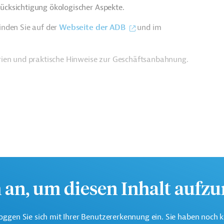
cksichtigung ökologischer Aspekte.
inden Sie auf der
Webseite der ADB
und im
rien und praktische Hinweise zur Geschäftsanbahnung.
h an, um diesen Inhalt aufz
oggen Sie sich mit Ihrer Benutzererkennung ein. Sie haben noch 