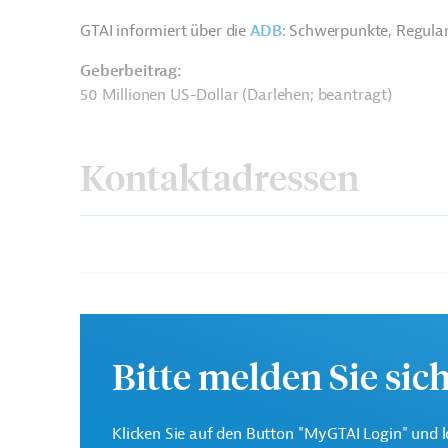
GTAI informiert über die
ADB
: Schwerpunkte, Regula
Geberbeitrag:
50 Millionen US-Dollar (Darlehen; beantragt)
Kontaktadressen
Asiatische
Die ADB ist die wichtigs
Entwicklungsbank (ADB)
Region Asien und Pazifi
Bitte melden Sie sic
Ministry of Finance and
Projektträger
Public Enterprises
Klicken Sie auf den Button "MyGTAI Login" und l