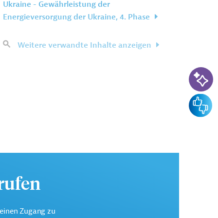
Ukraine - Gewährleistung der
Energieversorgung der Ukraine, 4. Phase
Weitere verwandte Inhalte anzeigen
KI-Su
Feedba
urufen
keinen Zugang zu