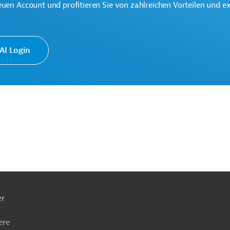
euen Account und profitieren Sie von zahlreichen Vorteilen und e
Öl, Gas
Projekte
I Login
ach
ben
er
ere