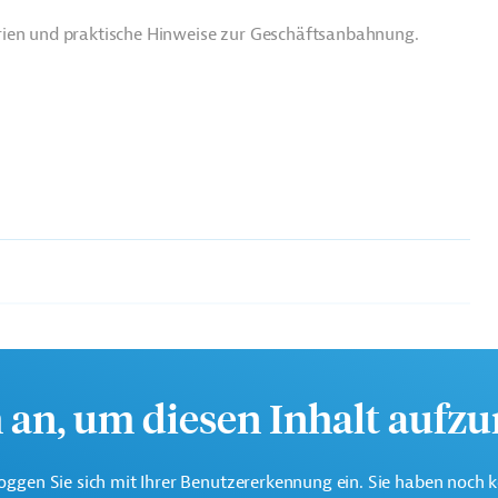
rien und praktische Hinweise zur Geschäftsanbahnung.
te multilaterale Finanzierungsinstitution für Projekte in der
k.
h an, um diesen Inhalt aufz
oggen Sie sich mit Ihrer Benutzererkennung ein. Sie haben noch 