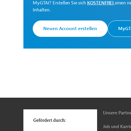
MyGTAI? Erstellen Sie sich
KOSTENFREI
einen n
Inhalten.
Malediven
Katastrophenschutz und -hilfe
Neuen Account erstellen
MyGTA
n
Funktionen
o
Unsere Partn
Job und Karri