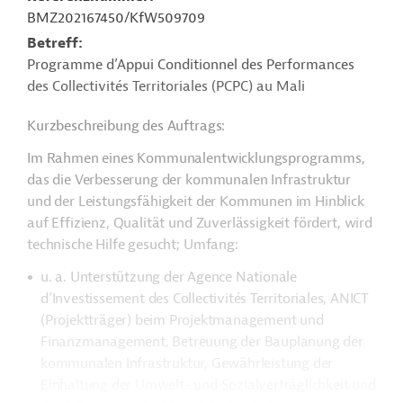
BMZ202167450/KfW509709
Betreff
Programme d’Appui Conditionnel des Performances
des Collectivités Territoriales (PCPC) au Mali
Kurzbeschreibung des Auftrags:
Im Rahmen eines Kommunalentwicklungsprogramms,
das die Verbesserung der kommunalen Infrastruktur
und der Leistungsfähigkeit der Kommunen im Hinblick
auf Effizienz, Qualität und Zuverlässigkeit fördert, wird
technische Hilfe gesucht; Umfang:
u. a. Unterstützung der Agence Nationale
d’Investissement des Collectivités Territoriales, ANICT
(Projektträger) beim Projektmanagement und
Finanzmanagement, Betreuung der Bauplanung der
kommunalen Infrastruktur, Gewährleistung der
Einhaltung der Umwelt- und Sozialverträglichkeit und