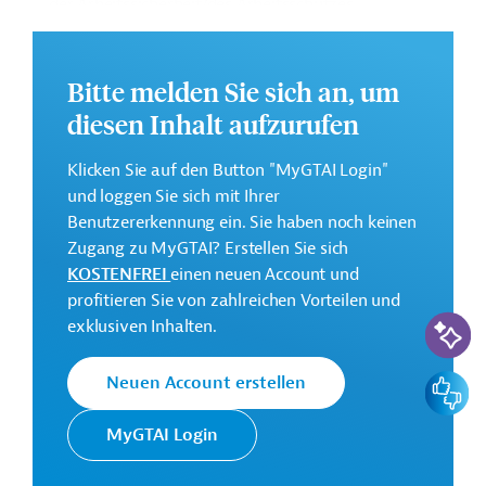
der Arbeitssicherheit/des Arbeitsschutzes,
Durchführung der Beschaffungsverfahren,
Optimierung des Monitoringsystems
Bitte melden Sie sich an, um
diesen Inhalt aufzurufen
Name und Land des erfolgreichen Auftragnehmers
Klicken Sie auf den Button "MyGTAI Login"
Gopa Infra GmbH (Federführung), Konsortium mit
und loggen Sie sich mit Ihrer
Ambero GmbH
Benutzererkennung ein. Sie haben noch keinen
Zugang zu MyGTAI? Erstellen Sie sich
Startdatum und Dauer des Vertrags: 0
1.02.2025 - 48
KOSTENFREI
einen neuen Account und
Monate
profitieren Sie von zahlreichen Vorteilen und
KI-Suc
Vertragssumme (Währung gem. Auftrag):
1.660.785,10
exklusiven Inhalten.
EUR
Feedbac
Neuen Account erstellen
Weitere Details zu dieser Meldung (und etwaig
MyGTAI Login
aufgeführten Downloads) liegen hier nicht vor. Interne
gtai-Nr. AUS202306071009604 bitte bei Rückfragen bei