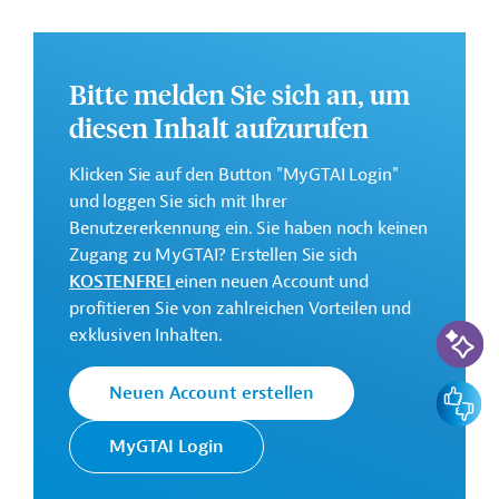
GTAI informiert über die
AfDB
: Schwerpunkte,
Regularien und praktische Hinweise zur
Geschäftsanbahnung.
Bitte melden Sie sich an, um
Gesamtkosten:
diesen Inhalt aufzurufen
692,1 Millionen Euro
Klicken Sie auf den Button "MyGTAI Login"
Geberbeitrag:
und loggen Sie sich mit Ihrer
200 Millionen Euro (BAD/FAD, Darlehen)
Benutzererkennung ein. Sie haben noch keinen
Zugang zu MyGTAI? Erstellen Sie sich
Kontaktadressen
KOSTENFREI
einen neuen Account und
profitieren Sie von zahlreichen Vorteilen und
KI-Suc
exklusiven Inhalten.
Feedbac
Neuen Account erstellen
Die AfDB setzt sich für die
Afrikanische
Bekämpfung von Armut und
MyGTAI Login
Entwicklungsbank
Ungleichheit sowie die
(AfDB)
Förderung eines nachhaltigen