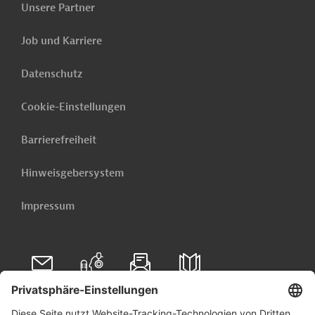
Unsere Partner
PRO202501291864160 - Annex 1
Job und Karriere
(PDF; 580,5 KB)
PRO202501291864160 - Annex 3
Datenschutz
(PDF; 394,5 KB)
Cookie-Einstellungen
PRO202501291864160 - Annex 4
(PDF; 482,0 KB)
Barrierefreiheit
Hinweisgebersystem
Marokko
Impressum
Wirtschafts-, Außenwirtschaftsförderung
Umwelttechnik, übergreifend
Handel und Vertrieb, übergreifend
Förderung benachteiligter Gruppen
Projekte
Folgen Sie uns auf