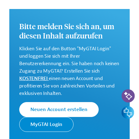
Annex 2: Förderung nachhaltiger Investitionen;
Annex 3: Förderung der wirtschaftlichen Teilhabe
von Frauen;
Bitte melden Sie sich an, um
Annex 4: Stärkung offener und innovativer
diesen Inhalt aufzurufen
Partnerschaften.
Klicken Sie auf den Button "MyGTAI Login"
und loggen Sie sich mit Ihrer
Weitere Informationen über die Einzelmaßnahme
Benutzererkennung ein. Sie haben noch keinen
finden Sie in den Originaldokumenten, die zum
Zugang zu MyGTAI? Erstellen Sie sich
Download bereitstehen.
KOSTENFREI
einen neuen Account und
Bei Fragen wenden Sie sich bitte an das Brüsseler Büro
profitieren Sie von zahlreichen Vorteilen und
KI-Suc
von Germany Trade & Invest unter projekte@gtai.de.
exklusiven Inhalten.
Gesamtkosten:
Feedbac
Neuen Account erstellen
168 Millionen Euro
Geberbeitrag:
MyGTAI Login
168 Millionen Euro