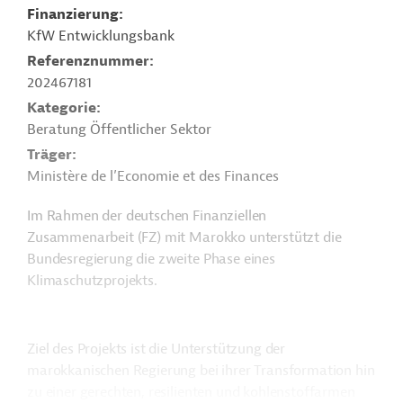
Finanzierung
KfW Entwicklungsbank
Referenznummer
202467181
Kategorie
Beratung Öffentlicher Sektor
Träger
Ministère de l’Economie et des Finances
Im Rahmen der deutschen Finanziellen
Zusammenarbeit (FZ) mit Marokko unterstützt die
Bundesregierung die zweite Phase eines
Klimaschutzprojekts.
Ziel des Projekts ist die Unterstützung der
marokkanischen Regierung bei ihrer Transformation hin
zu einer gerechten, resilienten und kohlenstoffarmen