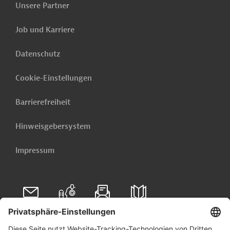
Mittelstandsförderung, die
Unsere Partner
Entwicklungsbank
Unterstützung deutscher
Firmen bei ihrem
Job und Karriere
Exportgeschäft und die
Finanzierung von Klima- und
Datenschutz
Umweltschutzprojekten sowie
Cookie-Einstellungen
die Förderung einer
nachhaltigen Entwicklung.
Barrierefreiheit
Ministère de
Hinweisgebersystem
l’Economie et des
Finances
Impressum
(marokkanisches
Projektträger
Wirtschafts- und
Finanzministerium,
MEF)
Folgen Sie uns auf