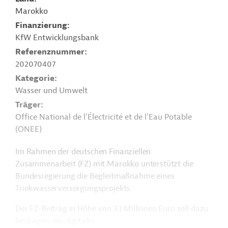
Marokko
Finanzierung
KfW Entwicklungsbank
Referenznummer
202070407
Kategorie
Wasser und Umwelt
Träger
Office National de l’Électricité et de l’Eau Potable
(ONEE)
Im Rahmen der deutschen Finanziellen
Zusammenarbeit (FZ) mit Marokko unterstützt die
Bundesregierung die Begleitmaßnahme eines
Trinkwasserversorgungsprojekts.
Der FZ-Beitrag in Höhe von 3,1 Millionen Euro soll dazu
beitragen, ein digitales