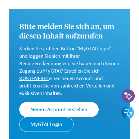
Dokumentenmanagementsystem (DMS) beim
Projektträger ONEE systematisch einzuführen.
Das Entwicklungsprojekt hat eine voraussichtliche
Bitte melden Sie sich an, um
Laufzeit von drei bis vier Jahren.
diesen Inhalt aufzurufen
Geberbeitrag:
3,1 Millionen Euro (Zuschuss)
Klicken Sie auf den Button "MyGTAI Login"
und loggen Sie sich mit Ihrer
Benutzererkennung ein. Sie haben noch keinen
Kontaktadressen
Zugang zu MyGTAI? Erstellen Sie sich
KOSTENFREI
einen neuen Account und
profitieren Sie von zahlreichen Vorteilen und
KI-Suc
exklusiven Inhalten.
Die KfW Entwicklungsbank setzt
die Finanzielle Zusammenarbeit
(FZ) Deutschlands im Auftrag der
Feedbac
Neuen Account erstellen
Bundesregierung um. Ziele der
Bank sind die
MyGTAI Login
KfW
Mittelstandsförderung, die
Entwicklungsbank
Unterstützung deutscher Firmen