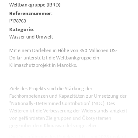
Weltbankgruppe (IBRD)
Referenznummer
P178763
Kategorie
Wasser und Umwelt
Mit einem Darlehen in Höhe von 350 Millionen US-
Dollar unterstützt die Weltbankgruppe ein
Klimaschutzprojekt in Marokko.
Ziele des Projekts sind die Stärkung der
Fachkompetenzen und Kapazitäten zur Umsetzung der
"Nationally-Determined Contribution" (NDC). Des
Weiteren ist die Verbesserung der Widerstandsfähigkeit
von gefährdeten Zielgruppen und Ökosystemen
gegenüber dem Klimawandel vorgesehen.
Die Durchführung des Projekts ist bis Juni 2028 geplant.