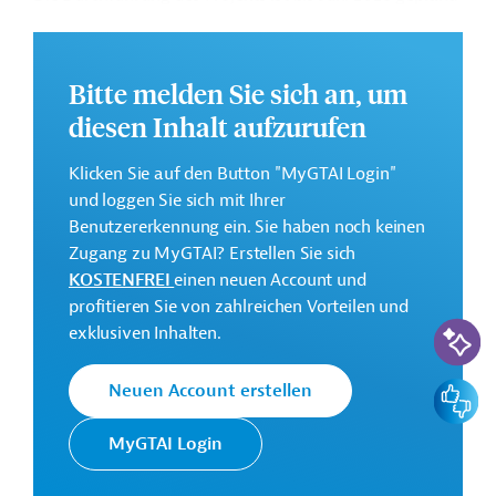
Weitere Informationen zu dem Entwicklungsprojekt
finden Sie auf der
Webseite der Weltbankgruppe
Bitte melden Sie sich an, um
und im Originaldokument, das zum Download
bereitsteht.
diesen Inhalt aufzurufen
Gesamtkosten:
Klicken Sie auf den Button "MyGTAI Login"
350 Millionen US-Dollar
und loggen Sie sich mit Ihrer
Geberbeitrag:
Benutzererkennung ein. Sie haben noch keinen
350 Millionen US-Dollar (Darlehen)
Zugang zu MyGTAI? Erstellen Sie sich
KOSTENFREI
einen neuen Account und
profitieren Sie von zahlreichen Vorteilen und
Kontaktadresse
KI-Suc
exklusiven Inhalten.
Feedbac
Neuen Account erstellen
Die Weltbankgruppe ist eine der
MyGTAI Login
Weltbank
weltweit größten multilateralen
Entwicklungsorganisationen.