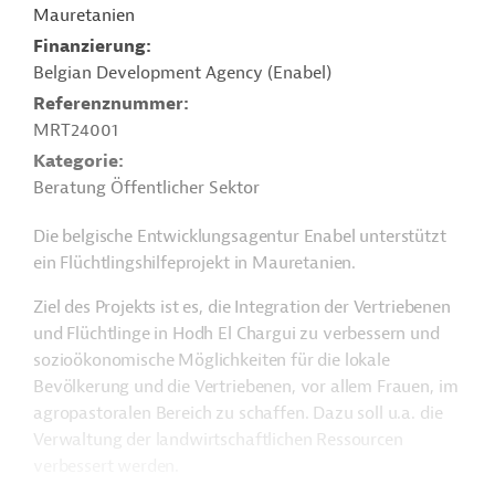
Mauretanien
Finanzierung
Belgian Development Agency (Enabel)
Referenznummer
MRT24001
Kategorie
Beratung Öffentlicher Sektor
Die belgische Entwicklungsagentur Enabel unterstützt
ein Flüchtlingshilfeprojekt in Mauretanien.
Ziel des Projekts ist es, die Integration der Vertriebenen
und Flüchtlinge in Hodh El Chargui zu verbessern und
sozioökonomische Möglichkeiten für die lokale
Bevölkerung und die Vertriebenen, vor allem Frauen, im
agropastoralen Bereich zu schaffen. Dazu soll u.a. die
Verwaltung der landwirtschaftlichen Ressourcen
verbessert werden.