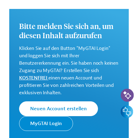
Die Durchführung des Projekts ist geplant bis
September 2028.
Weitere Informationen zu dem Entwicklungsprojekt
Bitte melden Sie sich an, um
finden Sie auf der
Webseite der Enabel
.
diesen Inhalt aufzurufen
GTAI informiert über die
Enabel
: Schwerpunkte,
Regularien und praktische Hinweise zur
Klicken Sie auf den Button "MyGTAI Login"
Geschäftsanbahnung.
und loggen Sie sich mit Ihrer
Benutzererkennung ein. Sie haben noch keinen
Budget:
Zugang zu MyGTAI? Erstellen Sie sich
7,4 Millionen Euro
KOSTENFREI
einen neuen Account und
profitieren Sie von zahlreichen Vorteilen und
Kontaktadresse
KI-Suc
exklusiven Inhalten.
Feedbac
Neuen Account erstellen
MyGTAI Login
Enabel unterstützt die
Umsetzung von