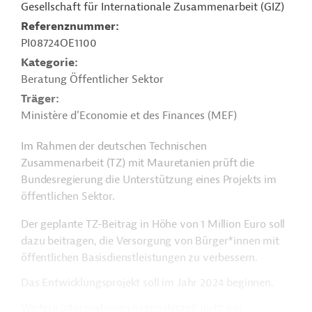
Gesellschaft für Internationale Zusammenarbeit (GIZ)
Referenznummer
PI08724OE1100
Kategorie
Beratung Öffentlicher Sektor
Träger
Ministère d'Economie et des Finances (MEF)
Im Rahmen der deutschen Technischen
Zusammenarbeit (TZ) mit Mauretanien prüft die
Bundesregierung die Unterstützung eines Projekts im
öffentlichen Sektor.
Der geplante TZ-Beitrag in Höhe von 1 Million Euro soll
dazu beitragen, die Versorgung von Bürger*innen mit
öffentlichen Basisdienstleistungen zu verbessern.
Das Entwicklungsprojekt soll im Jahr 2024 beginnen.
Weitere Informationen liegen derzeit nicht vor.