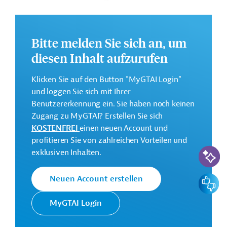
GTAI informiert über die
GIZ
: Schwerpunkte, Regularien
und praktische Hinweise zur Geschäftsanbahnung.
Bitte melden Sie sich an, um
Geberbeitrag:
diesen Inhalt aufzurufen
1 Million Euro (vorgesehen)
Klicken Sie auf den Button "MyGTAI Login"
Kontaktadressen
und loggen Sie sich mit Ihrer
Benutzererkennung ein. Sie haben noch keinen
Zugang zu MyGTAI? Erstellen Sie sich
KOSTENFREI
einen neuen Account und
profitieren Sie von zahlreichen Vorteilen und
Die GIZ setzt im Auftrag der
KI-Suc
Deutsche
exklusiven Inhalten.
Bundesregierung Projekte der
Gesellschaft für
Technischen Zusammenarbeit (TZ)
Internationale
Feedbac
Neuen Account erstellen
vor allem in Entwicklungs- und
Zusammenarbeit
Schwellenländern um.
(GIZ) GmbH
MyGTAI Login
Kontakt: projektfruehinfo@giz.de