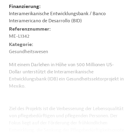
Finanzierung
Interamerikanische Entwicklungsbank / Banco
Interamericano de Desarrollo (BID)
Referenznummer
ME-L1342
Kategorie
Gesundheitswesen
Mit einem Darlehen in Höhe von 500 Millionen US-
Dollar unterstützt die Interamerikanische
Entwicklungsbank (IDB) ein Gesundheitssektorprojekt in
Mexiko.
Ziel des Projekts ist die Verbesserung der Lebensqualität
von pflegebedürftigen und pflegenden Personen. Der
Fokus liegt auf der Förderung der frühkindlichen
Entwicklung, die Senkung der Pflegebedürftigkeitsquote