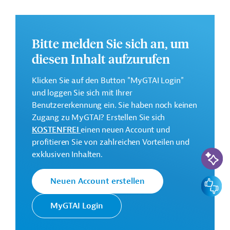
bei älteren Menschen sowie die Besserung der
wirtschaftlichen Lage der Pflegepersonen, bei denen es
sich überwiegend um Frauen handelt.
Bitte melden Sie sich an, um
Weitere Informationen zu dem Entwicklungsprojekt
diesen Inhalt aufzurufen
finden Sie auf der
Webseite der IDB
.
Klicken Sie auf den Button "MyGTAI Login"
GTAI informiert über die
IDB
: Schwerpunkte, Regularien
und loggen Sie sich mit Ihrer
und praktische Hinweise zur Geschäftsanbahnung.
Benutzererkennung ein. Sie haben noch keinen
Gesamtkosten:
Zugang zu MyGTAI? Erstellen Sie sich
500 Millionen US-Dollar
KOSTENFREI
einen neuen Account und
profitieren Sie von zahlreichen Vorteilen und
Geberbeitrag:
KI-Suc
exklusiven Inhalten.
500 Millionen US-Dollar (Darlehen)
Feedbac
Neuen Account erstellen
Kontaktadresse
MyGTAI Login