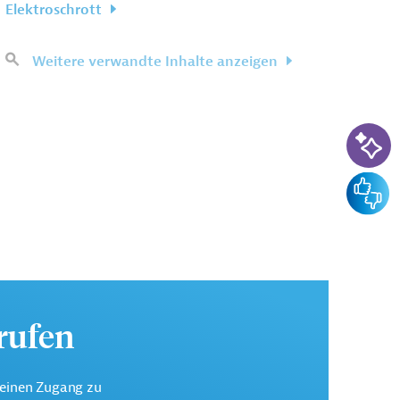
Elektroschrott
Weitere verwandte Inhalte anzeigen
KI-Su
Feedba
urufen
keinen Zugang zu