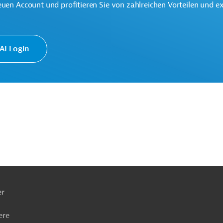
euen Account und profitieren Sie von zahlreichen Vorteilen und e
onik, übergreifend
Projekte
I Login
ach
ben
er
ere