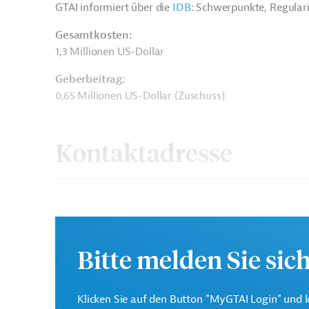
GTAI informiert über die
IDB
: Schwerpunkte, Regular
Gesamtkosten:
1,3 Millionen US-Dollar
Geberbeitrag:
0,65 Millionen US-Dollar (Zuschuss)
Kontaktadresse
Interamerikanische
Die IDB ist die wichtigs
Bitte melden Sie sic
Entwicklungsbank (IDB)
Entwicklungsprojekte in
Klicken Sie auf den Button "MyGTAI Login" und l