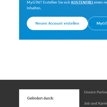
MyGTAI? Erstellen Sie sich
KOSTENFREI
einen n
Inhalten.
Mexiko
Abfallentsorgung, Recycling
Elektr
Neuen Account erstellen
MyGTA
n
Funktionen
o
Unsere Partn
Job und Karri