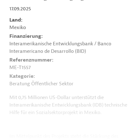
17.09.2025
Land
Mexiko
Finanzierung
Interamerikanische Entwicklungsbank / Banco
Interamericano de Desarrollo (BID)
Referenznummer
ME-T1557
Kategorie
Beratung Öffentlicher Sektor
Mit 0,75 Millionen US-Dollar unterstützt die
Interamerikanische Entwicklungsbank (IDB) technische
Hilfe für ein Sozialsektorprojekt in Mexiko.
Im Mittelpunkt des Projekts steht die Stärkung des