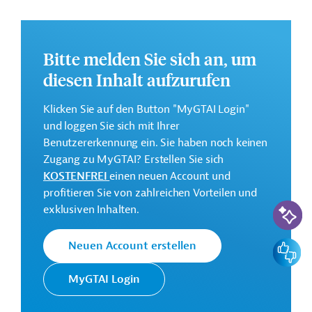
mexikanischen Pflegesystems. Im Rahmen der
technischen Zusammenarbeit sollen die folgenden
Punkte unterstützt werden:
Bitte melden Sie sich an, um
die institutionelle Entwicklung und Koordinierung
diesen Inhalt aufzurufen
des Pflegesystems;
die Konzeption von Strategien für eine effizientere
Klicken Sie auf den Button "MyGTAI Login"
und qualitativ hochwertigere Pflege von
und loggen Sie sich mit Ihrer
Kleinkindern und älteren Menschen;
Benutzererkennung ein. Sie haben noch keinen
die Professionalisierung und Anerkennung von
Zugang zu MyGTAI? Erstellen Sie sich
Pflegekräften;
KOSTENFREI
einen neuen Account und
die Umsetzung von Strategien für Gleichstellung
profitieren Sie von zahlreichen Vorteilen und
KI-Suc
und Inklusion.
exklusiven Inhalten.
Weitere Informationen zu dem Entwicklungsprojekt
Feedbac
Neuen Account erstellen
finden Sie auf der
Webseite der IDB.
GTAI informiert über die
IDB
: Schwerpunkte, Regularien
MyGTAI Login
und praktische Hinweise zur Geschäftsanbahnung.