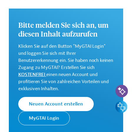
Der FZ-Beitrag in Höhe von 25 Millionen Euro soll dazu
beitragen, die Bergökosysteme in Nord- und
Zentralmexiko zu erhalten. Dabei werden die
nachhaltige Bewirtschaftung und die faire Nutzung
Bitte melden Sie sich an, um
natürlicher Ressourcen in den Naturschutzgebieten, in
diesen Inhalt aufzurufen
Zusammenarbeit mit den Bewohnern, gestärkt.
Klicken Sie auf den Button "MyGTAI Login"
Das Entwicklungsprojekt soll von Dezember 2022 bis
und loggen Sie sich mit Ihrer
Juni 2029 durchgeführt werden. Die
Benutzererkennung ein. Sie haben noch keinen
Durchführungsdauer kann bis zu 6,5 Jahre betragen.
Zugang zu MyGTAI? Erstellen Sie sich
Geberbeitrag:
KOSTENFREI
einen neuen Account und
25 Millionen Euro (Zuschuss)
profitieren Sie von zahlreichen Vorteilen und
KI-Suc
exklusiven Inhalten.
Feedbac
Neuen Account erstellen
Kontaktadressen
MyGTAI Login