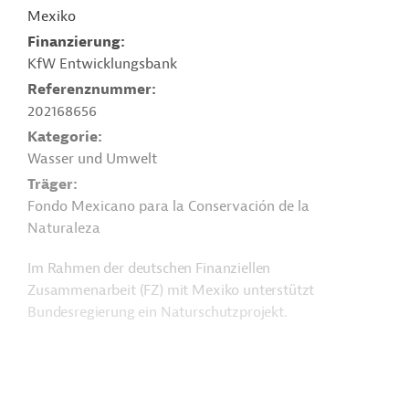
Mexiko
Finanzierung
KfW Entwicklungsbank
Referenznummer
202168656
Kategorie
Wasser und Umwelt
Träger
Fondo Mexicano para la Conservación de la
Naturaleza
Im Rahmen der deutschen Finanziellen
Zusammenarbeit (FZ) mit Mexiko unterstützt
Bundesregierung ein Naturschutzprojekt.