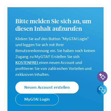
soll dazu beitragen, dass bundesweit Erzeuger*innen,
auf Basis eines agrarökologischen Ansatzes, innovative
Maßnahmen zum Erhalt und zur Wiederherstellung von
Bitte melden Sie sich an, um
Agrarökosystemen ergreifen und so zur Produktivität
und Resilienz sowie zum Biodiversität- und
diesen Inhalt aufzurufen
Klimaschutzes beitragen.
Klicken Sie auf den Button "MyGTAI Login"
Das Entwicklungsprojekt soll im Jahr 2024 beginnen.
und loggen Sie sich mit Ihrer
Weitere Informationen liegen derzeit nicht vor.
Benutzererkennung ein. Sie haben noch keinen
Zugang zu MyGTAI? Erstellen Sie sich
GTAI informiert über die
GIZ
: Schwerpunkte, Regularien
KOSTENFREI
einen neuen Account und
und praktische Hinweise zur Geschäftsanbahnung.
profitieren Sie von zahlreichen Vorteilen und
KI-Suc
Geberbeitrag:
exklusiven Inhalten.
5 Millionen Euro (vorgesehen)
Feedbac
Neuen Account erstellen
Kontaktadressen
MyGTAI Login