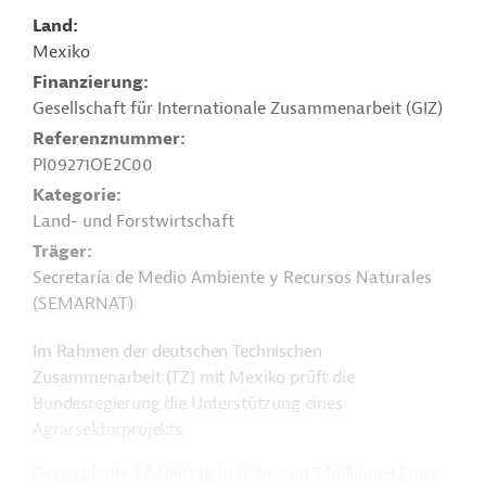
Land
Mexiko
Finanzierung
Gesellschaft für Internationale Zusammenarbeit (GIZ)
Referenznummer
PI09271OE2C00
Kategorie
Land- und Forstwirtschaft
Träger
Secretaría de Medio Ambiente y Recursos Naturales
(SEMARNAT)
Im Rahmen der deutschen Technischen
Zusammenarbeit (TZ) mit Mexiko prüft die
Bundesregierung die Unterstützung eines
Agrarsektorprojekts.
Der geplante TZ-Beitrag in Höhe von 5 Millionen Euro