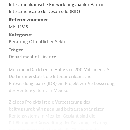
Interamerikanische Entwicklungsbank / Banco
Interamericano de Desarrollo (BID)
Referenznummer
ME-L1315
Kategorie
Beratung Öffentlicher Sektor
Träger
Department of Finance
Mit einem Darlehen in Höhe von 700 Millionen US-
Dollar unterstützt die Interamerikanische
Entwicklungsbank (IDB) ein Projekt zur Verbesserung
des Rentensystems in Mexiko.
Ziel des Projekts ist die Verbesserung des
beitragsunabhängigen und beitragsabhängigen
Rentensystems in Mexiko. Geplant sind die
Erhöhung und Ausweitung der Deckung, Leistung