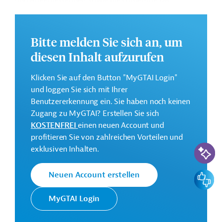
und Angemessenheit sowie die Förderung der
Gerechtigkeit von Leistungen im Rentensystem. Dies
soll durch strukturelle Anpassungen sowie
Verbesserungen bei der Gestaltung und Koordinierung
Bitte melden Sie sich an, um
der subnationalen Systeme erreicht werden.
diesen Inhalt aufzurufen
Weitere Informationen zu dem Entwicklungsprojekt
finden Sie auf der
Webseite der IDB
und im
Klicken Sie auf den Button "MyGTAI Login"
Originaldokument, das zum Download bereitsteht.
und loggen Sie sich mit Ihrer
Benutzererkennung ein. Sie haben noch keinen
Gesamtkosten:
Zugang zu MyGTAI? Erstellen Sie sich
700 Millionen US-Dollar
KOSTENFREI
einen neuen Account und
Geberbeitrag:
profitieren Sie von zahlreichen Vorteilen und
KI-Suc
700 Millionen US-Dollar (Darlehen)
exklusiven Inhalten.
Feedbac
Neuen Account erstellen
Kontaktadressen
MyGTAI Login