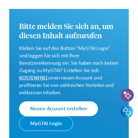
Weitere Informationen zu dem Entwicklungsprojekt
finden Sie auf der
Webseite der IDB
.
Bitte melden Sie sich an, um
GTAI informiert über die
IDB
: Schwerpunkte, Regularien
und praktische Hinweise zur Geschäftsanbahnung.
diesen Inhalt aufzurufen
Geberbeitrag:
Klicken Sie auf den Button "MyGTAI Login"
1,75 Millionen US-Dollar (Mittel)
und loggen Sie sich mit Ihrer
Benutzererkennung ein. Sie haben noch keinen
Kontaktadresse
Zugang zu MyGTAI? Erstellen Sie sich
KOSTENFREI
einen neuen Account und
profitieren Sie von zahlreichen Vorteilen und
KI-Suc
exklusiven Inhalten.
Die IDB ist die wichtigste
Feedbac
Neuen Account erstellen
multilaterale
Interamerikanische
Finanzierungsinstitution für
Entwicklungsbank
MyGTAI Login
Entwicklungsprojekte in der
(IDB)
Region Lateinamerika und