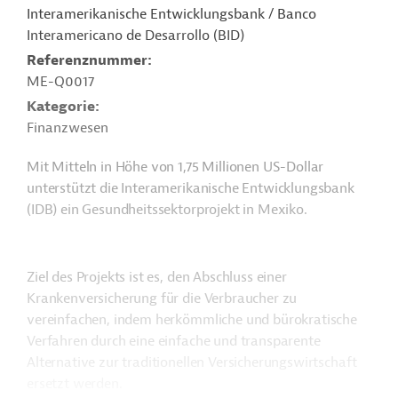
Interamerikanische Entwicklungsbank / Banco
Interamericano de Desarrollo (BID)
Referenznummer
ME-Q0017
Kategorie
Finanzwesen
Mit Mitteln in Höhe von 1,75 Millionen US-Dollar
unterstützt die Interamerikanische Entwicklungsbank
(IDB) ein Gesundheitssektorprojekt in Mexiko.
Ziel des Projekts ist es, den Abschluss einer
Krankenversicherung für die Verbraucher zu
vereinfachen, indem herkömmliche und bürokratische
Verfahren durch eine einfache und transparente
Alternative zur traditionellen Versicherungswirtschaft
ersetzt werden.