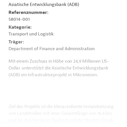
Asiatische Entwicklungsbank (ADB)
Referenznummer
58014-001
Kategorie
Transport und Logistik
Träger
Department of Finance and Administration
Mit einem Zuschuss in Höhe von 24,9 Millionen US-
Dollar unterstützt die Asiatische Entwicklungsbank
(ADB) ein Infrastrukturprojekt in Mikronesien.
Ziel des Projekts ist die klimaresiliente Instandsetzung
von Landstraßen mit einer Gesamtlänge von 16,4 km
und der Brücke Ganir. Dadurch soll die
Staaten Chuuk,