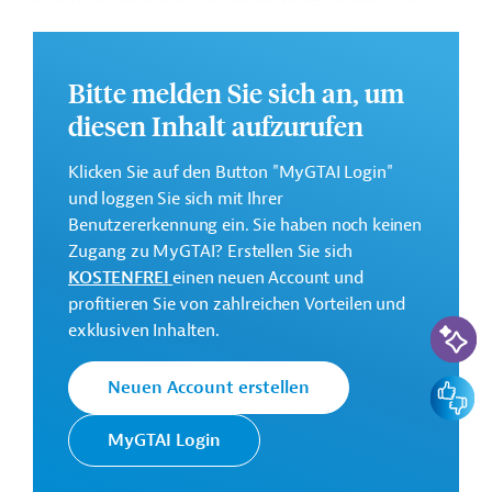
Kosrae, Pohnpei und Yap besser angeschlossen, die
Verkehrssicherheit erhöht und die wirtschaftliche
Entwicklung vorangetrieben werden. Im Rahmen des
Projekts sollen ferner die institutionellen Kapazitäten in
Bitte melden Sie sich an, um
den Bereichen Straßenverkehr und -wartung, Klima-
diesen Inhalt aufzurufen
und Risikomanagement sowie Planung und
Gleichstellung der Geschlechter gestärkt werden.
Klicken Sie auf den Button "MyGTAI Login"
Weitere Informationen zu dem Entwicklungsprojekt
und loggen Sie sich mit Ihrer
finden Sie auf der
Webseite der ADB
.
Benutzererkennung ein. Sie haben noch keinen
Zugang zu MyGTAI? Erstellen Sie sich
GTAI informiert über die
ADB
: Schwerpunkte,
KOSTENFREI
einen neuen Account und
Regularien und praktische Hinweise zur
profitieren Sie von zahlreichen Vorteilen und
Geschäftsanbahnung.
KI-Suc
exklusiven Inhalten.
Gesamtkosten:
38,2 Millionen US-Dollar
Feedbac
Neuen Account erstellen
Geberbeitrag:
MyGTAI Login
24,9 Millionen US-Dollar (Zuschuss)