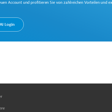
euen Account und profitieren Sie von zahlreichen Vorteilen und e
sen, übergreifend
Hochbau
Baunebengewerbe
bedarf
Projekte
I Login
ach
ben
er
ere