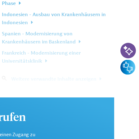
Phase
Indonesien - Ausbau von Krankenhäusern in
Indonesien
Spanien - Modernisierung von
Krankenhäusern im Baskenland
KI-Su
Frankreich - Modernisierung einer
Universitätsklinik
Feedba
Weitere verwandte Inhalte anzeigen
urufen
keinen Zugang zu