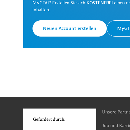
MyGTAI? Erstellen Sie sich
KOSTENFREI
einen n
Inhalten.
Moldau
Gesundheitswesen
Gesundheitswe
Medizintechnik
Medizinische Labortechnik, -
Neuen Account erstellen
MyGTA
n
Funktionen
o
Unsere Partn
Job und Karri