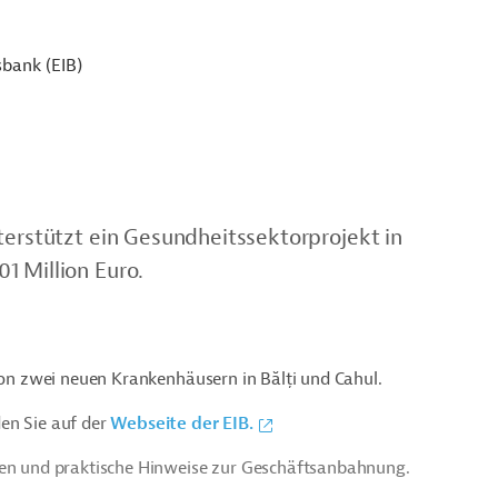
sbank (EIB)
terstützt ein Gesundheitssektorprojekt in
1 Million Euro.
g von zwei neuen Krankenhäusern in
Bălți und Cahul
.
en Sie auf der
Webseite der EIB.
ien und praktische Hinweise zur Geschäftsanbahnung.