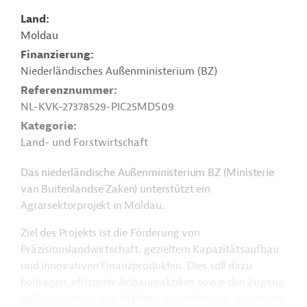
Land
Moldau
Finanzierung
Niederländisches Außenministerium (BZ)
Referenznummer
NL-KVK-27378529-PIC25MDS09
Kategorie
Land- und Forstwirtschaft
Das niederländische Außenministerium
BZ (Ministerie
van Buitenlandse Zaken)
unterstützt ein
Agrarsektorprojekt in Moldau.
Ziel des Projekts ist die Förderung von
Präzisionslandwirtschaft, gezieltem Kapazitätsaufbau
und innovativen Finanzprodukten. Dies soll dazu
beitragen, effiziente Anbaupraktiken sowie den Zugang
zu Finanzierung und Märkten zu verbessern. Insgesamt