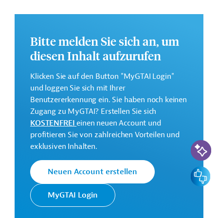
soll ein nachhaltiger Entwicklungskreislauf entstehen,
der sowohl Produktion als auch Finanzierung und
Marktintegration stärkt.
Bitte melden Sie sich an, um
Die Durchführung des Projekts ist bis Oktober 2029
diesen Inhalt aufzurufen
geplant.
Weitere Informationen zu dem Entwicklungsprojekt
Klicken Sie auf den Button "MyGTAI Login"
finden Sie auf der
Webseite des BZ
.
und loggen Sie sich mit Ihrer
Benutzererkennung ein. Sie haben noch keinen
GTAI informiert über das
BZ
: Schwerpunkte, Regularien
Zugang zu MyGTAI? Erstellen Sie sich
und praktische Hinweise zur Geschäftsanbahnung.
KOSTENFREI
einen neuen Account und
Budget:
profitieren Sie von zahlreichen Vorteilen und
KI-Suc
0,6 Millionen Euro
exklusiven Inhalten.
Feedbac
Neuen Account erstellen
Kontaktadresse
MyGTAI Login