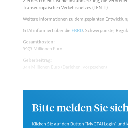
Ziel des Projekts ist die Instandsetzung, die Verbrei
Transeuropäischen Verkehrsnetzes (TEN-T)
Weitere Informationen zu dem geplanten Entwicklung
GTAI informiert über die
EBRD
: Schwerpunkte, Regul
Gesamtkosten:
397,3 Millionen Euro
Geberbeitrag:
344 Millionen Euro (Darlehen, vorgesehen)
Kontaktadressen
Bitte melden Sie sic
Klicken Sie auf den Button "MyGTAI Login" und l
Europäische Bank für