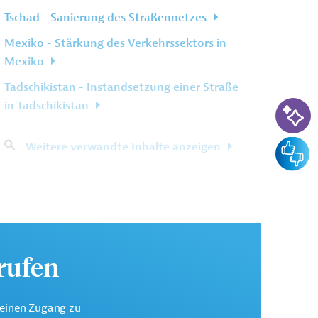
Tschad - Sanierung des Straßennetzes
Mexiko - Stärkung des Verkehrssektors in
Mexiko
Tadschikistan - Instandsetzung einer Straße
KI-Su
in Tadschikistan
Feedba
Weitere verwandte Inhalte anzeigen
urufen
keinen Zugang zu