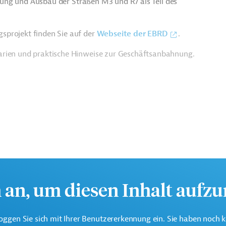
terung und Ausbau der Straßen M3 und R7 als Teil des
sprojekt finden Sie auf der
Webseite der EBRD
.
arien und praktische Hinweise zur Geschäftsanbahnung.
h an, um diesen Inhalt aufz
oggen Sie sich mit Ihrer Benutzererkennung ein. Sie haben noch 