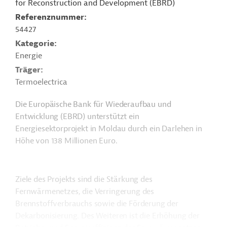
for Reconstruction and Development (EBRD)
Referenznummer
54427
Kategorie
Energie
Träger
Termoelectrica
Die Europäische Bank für Wiederaufbau und
Entwicklung (EBRD) unterstützt ein
Energiesektorprojekt in Moldau durch ein Darlehen in
Höhe von 138 Millionen Euro.
Ziele des Projekts sind die Stärkung des
Fernwärmenetzes, die Verringerung des
Brennstoffverbrauchs sowie die Förderung der
Dekarbonisierung. Des Weiteren ist die Erhöhung der