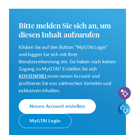
Betriebs- und Energieeffizienz des Fernwärmenetzes,
die Verbesserung der Warmwasserversorgung sowie
eine verbrauchsabhängige Abrechnung für
Privatkunden vorgesehen.
Bitte melden Sie sich an, um
diesen Inhalt aufzurufen
Weitere Informationen zu dem Entwicklungsprojekt
finden Sie auf der
Webseite der EBRD
.
Klicken Sie auf den Button "MyGTAI Login"
GTAI informiert über die
EBRD
: Schwerpunkte,
und loggen Sie sich mit Ihrer
Regularien und praktische Hinweise zur
Benutzererkennung ein. Sie haben noch keinen
Geschäftsanbahnung.
Zugang zu MyGTAI? Erstellen Sie sich
KOSTENFREI
einen neuen Account und
Gesamtkosten:
profitieren Sie von zahlreichen Vorteilen und
326,5 Millionen Euro
KI-Suc
exklusiven Inhalten.
Geberbeitrag:
143,5 Millionen Euro (Darlehen)
Feedbac
Neuen Account erstellen
Kontaktadressen
MyGTAI Login